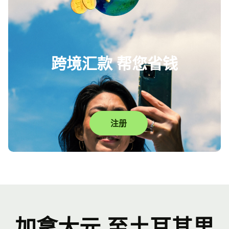
跨境汇款 帮您省钱
注册
加拿大元 至土耳其里