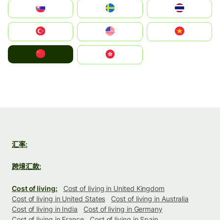
Slovensko
Ruoŧŧa
ไทย
Türkiye
United States
Vietnam
中国
中國香港特別行政區
汇率:
跨境汇款:
Cost of living:
Cost of living in United Kingdom
Cost of living in United States
Cost of living in Australia
Cost of living in India
Cost of living in Germany
Cost of living in France
Cost of living in Spain