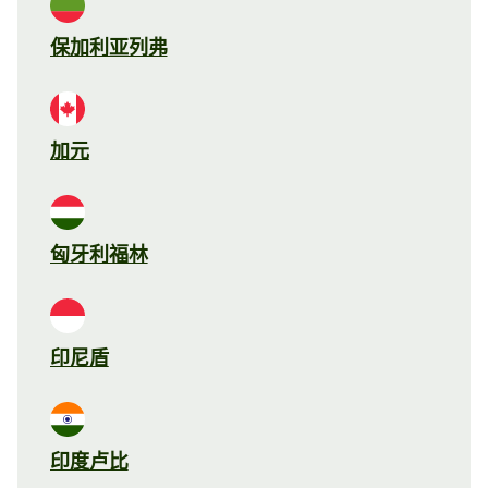
保加利亚列弗
加元
匈牙利福林
印尼盾
印度卢比