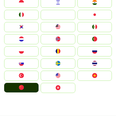
Indonesia
Israel
India
Italia
JA
Japan
South Korea
Malay
Mexico
Nederland
Norge
Portugal
Polska
România
Россия
Slovensko
Ruoŧŧa
ไทย
Türkiye
United States
Vietnam
中国
中國香港特別行政區