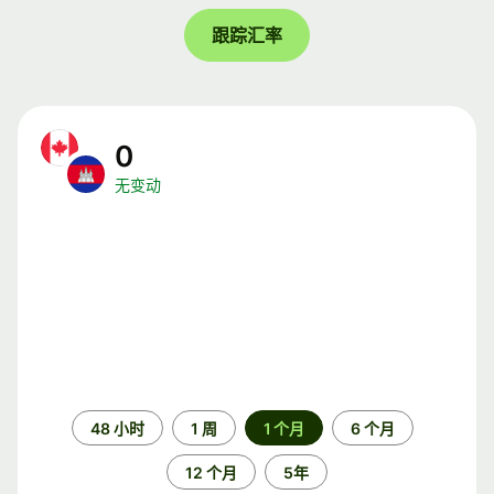
跟踪汇率
0
无变动
时
48 小时
1 周
1 个月
6 个月
间
段
12 个月
5年