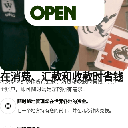
在消费、汇款和收款时省钱
在您以 40 多种货币汇款、消费和收款时省钱。只需一
个账户，即可随时满足您的所有需求。
随时随地管理您在世界各地的资金。
在一个地方持有您的货币，并在几秒钟内兑换。