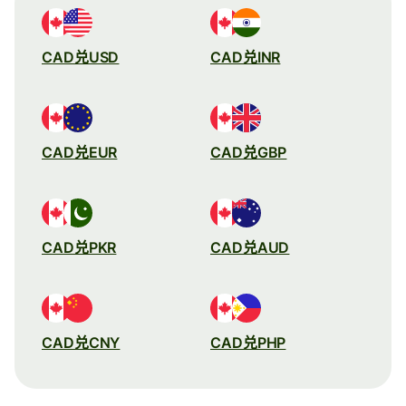
CAD兑USD
CAD兑INR
CAD兑EUR
CAD兑GBP
CAD兑PKR
CAD兑AUD
CAD兑CNY
CAD兑PHP