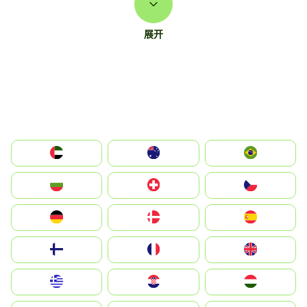
展开
الإمارات العربية المتحدة
Australia
Brazil
България
Switzerland
Czechia
Deutschland
Denmark
España
Suomi
France
United Kingdom
Greece
Hrvatska
Magyarország