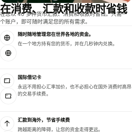
在消费、汇款和收款时省钱
在您以 40 多种货币汇款、消费和收款时省钱。只需一
个账户，即可随时满足您的所有需求。
随时随地管理您在世界各地的资金。
在一个地方持有您的货币，并在几秒钟内兑换。
国际借记卡
永远不用担心汇率加价，也不必担心在国外消费时高昂
的交易手续费。
汇款到海外，节省手续费
跨越距离的障碍，让您的资金走得更远。