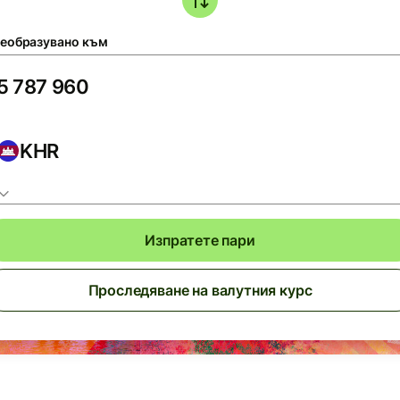
еобразувано към
KHR
Изпратете пари
Проследяване на валутния курс