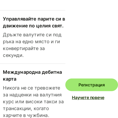
Управлявайте парите си в
движение по целия свят.
Дръжте валутите си под
ръка на едно място и ги
конвертирайте за
секунди.
Международна дебитна
карта
Регистрация
Никога не се тревожете
за надценки на валутния
Научете повече
курс или високи такси за
трансакции, когато
харчите в чужбина.