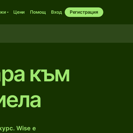
ики
Цени
Помощ
Вход
Регистрация
ара към
иела
курс. Wise е