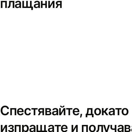
плащания
Спестявайте, докато
изпращате и получав