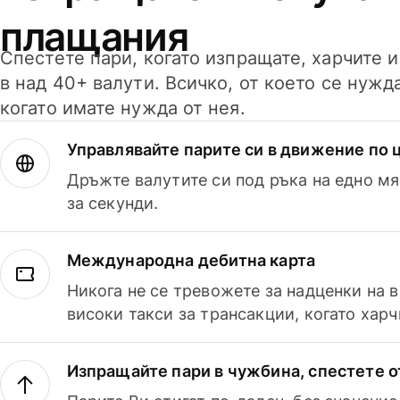
плащания
Спестете пари, когато изпращате, харчите 
в над 40+ валути. Всичко, от което се нужд
когато имате нужда от нея.
Управлявайте парите си в движение по ц
Дръжте валутите си под ръка на едно мя
за секунди.
Международна дебитна карта
Никога не се тревожете за надценки на 
високи такси за трансакции, когато харч
Изпращайте пари в чужбина, спестете о