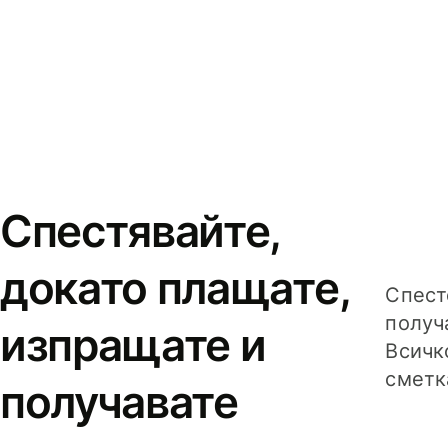
Спестявайте,
докато плащате,
Спест
получ
изпращате и
Всичк
сметк
получавате