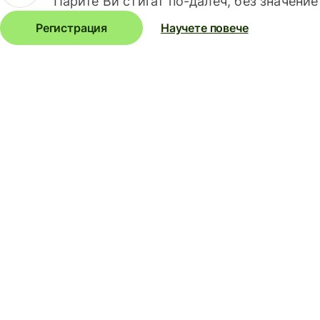
Парите Ви стигат по-далеч, без значение
Регистрация
Научете повече