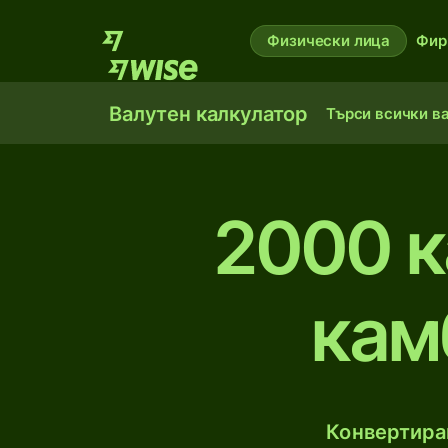
Физически лица
Фир
Валутен калкулатор
Търси всички в
2000 к
кам
Конвертирай