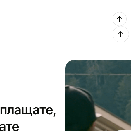
 плащате,
ате