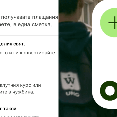
и получавате плащания
аете, в една сметка,
елия свят.
сто и ги конвертирайте
валутния курс или
ите в чужбина.
т такси