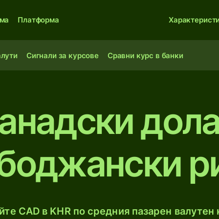
ма
Платформа
Характерист
алути
Сигнали за курсове
Сравни курс в банки
анадски дол
боджански р
те CAD в KHR по средния пазарен валутен 