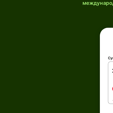
международ
Су