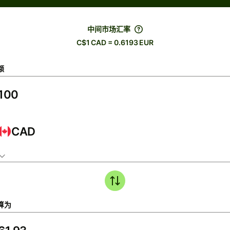
中间市场汇率
C$1 CAD = 0.6193 EUR
额
CAD
算为