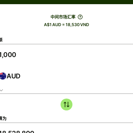
中间市场汇率
A$1 AUD = 18,530 VND
额
AUD
算为