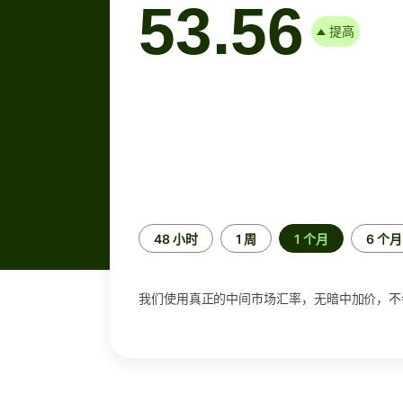
53.56
提高
时
48 小时
1 周
1 个月
6 个月
间
段
我们使用真正的中间市场汇率，无暗中加价，不