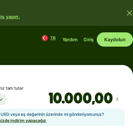
iş yapın.
TR
Yardım
Giriş
Kaydolun
iz tam tutar
,00
USD veya eş değerinin üzerinde mi gönderiyorsunuz?
izde indirim yapacağız