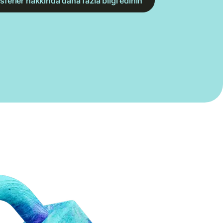
sferler hakkında daha fazla bilgi edinin