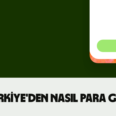
istikr
Dinami
Etkinlikler
görebil
ederiz
yapars
Wise
Connect'e
kaydolun
Geliştiriciler
API
belgelemesini
keşfedin
rkiye'den nasıl para 