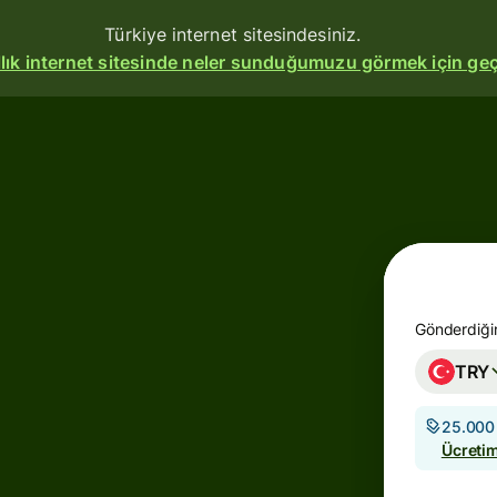
Türkiye internet sitesindesiniz.
allık internet sitesinde neler sunduğumuzu görmek için geç
Ürünler
Gönderin
Ödeme
alın
Kart
Gönderdiğin
oluşturun
TRY
Çoklu
25.000 
döviz
Ücretim
hesapları