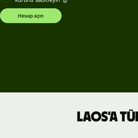
Hesap açın
Laos'a Tü