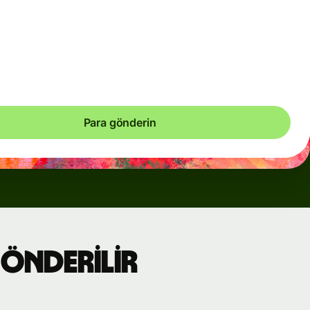
arsız olduğu durumlarda geçici olarak dinamik ücretler kullanırız.
k ücretlerin ne zaman kullanıldığını daima net olarak
irsiniz. Para birimi maliyetlerini her 60 saniyede bir kontrol
, yani yalnızca tam olarak gerekli olan tutarda ödeme
ınız.
Para gönderin
gönderilir