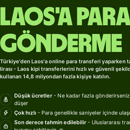
fiyatlandırma
Kaynaklar
Laos'a para
API
entegrasyonları
keşfedin
gönderme
Demoyu
keşfedin
Türkiye'den Laos'a online para transferi yaparken t
Satış
lirası - Laos kipi transferlerini hızlı ve güvenli şek
ekibine
kullanan 14,8 milyondan fazla kişiye katılın.
ulaşın
Düşük ücretler
- Ne kadar fazla gönderirseniz
Fiyatlandırma
düşer
Çok hızlı
- Para genellikle saniyeler içinde ulaşı
İşletme
Son derece tahmin edilebilir
- Uluslararası tra
fiyatlandırması
kurunu sabitleyin