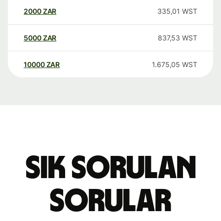
2000
ZAR
335,01
WST
5000
ZAR
837,53
WST
10000
ZAR
1.675,05
WST
Sık sorulan
sorular