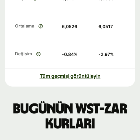
Ortalama
6,0526
6,0517
Değişim
-0.84
%
-2.97
%
Tüm geçmişi görüntüleyin
Bugünün WST-ZAR
kurları