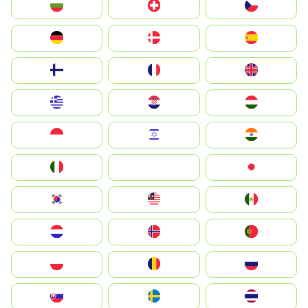
България
Switzerland
Czechia
Deutschland
Denmark
España
Suomi
France
United Kingdom
Greece
Hrvatska
Magyarország
Indonesia
Israel
India
Italia
JA
Japan
South Korea
Malay
Mexico
Nederland
Norge
Portugal
Polska
România
Россия
Slovensko
Ruoŧŧa
ไทย