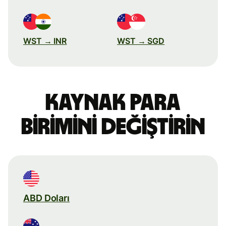
WST → INR
WST → SGD
Kaynak para
birimini değiştirin
ABD Doları