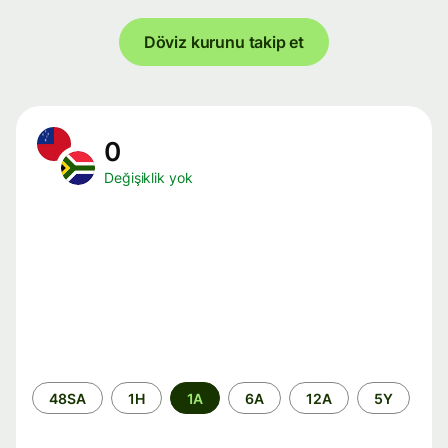
Döviz kurunu takip et
0
Değişiklik yok
Zaman
48SA
1H
1A
6A
12A
5Y
aralığı