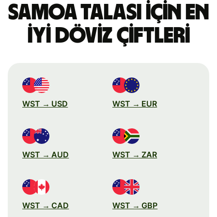
Samoa talası için en
iyi döviz çiftleri
WST → USD
WST → EUR
WST → AUD
WST → ZAR
WST → CAD
WST → GBP