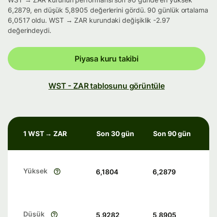
6,2879, en düşük 5,8905 değerlerini gördü. 90 günlük ortalama
6,0517 oldu. WST → ZAR kurundaki değişiklik -2.97
değerindeydi.
Piyasa kuru takibi
WST - ZAR tablosunu görüntüle
1 WST → ZAR
Son 30 gün
Son 90 gün
Yüksek
6,1804
6,2879
Düşük
5,9282
5,8905