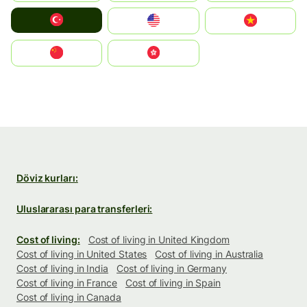
Türkiye
United States
Vietnam
中国
中國香港特別行政區
Döviz kurları:
Uluslararası para transferleri:
Cost of living:
Cost of living in United Kingdom
Cost of living in United States
Cost of living in Australia
Cost of living in India
Cost of living in Germany
Cost of living in France
Cost of living in Spain
Cost of living in Canada