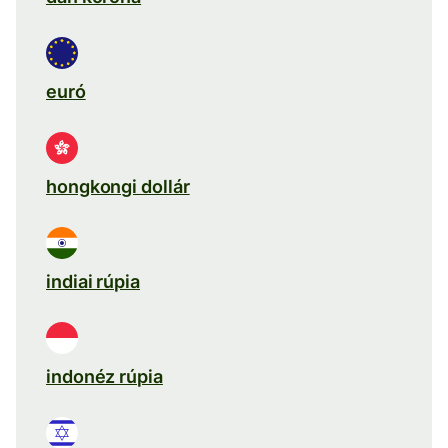
euró
hongkongi dollár
indiai rúpia
indonéz rúpia