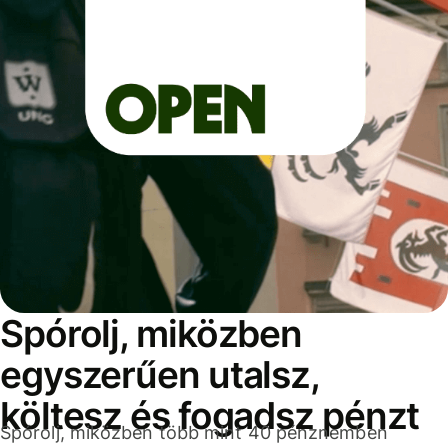
Spórolj, miközben
egyszerűen utalsz,
költesz és fogadsz pénzt
Spórolj, miközben több mint 40 pénznemben