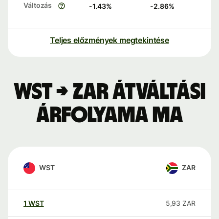
Változás
-1.43
%
-2.86
%
Teljes előzmények megtekintése
WST → ZAR átváltási
árfolyama ma
WST
ZAR
1
WST
5,93
ZAR