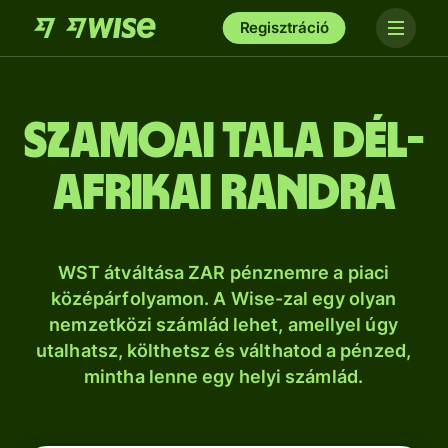
Regisztráció
szamoai tala dél-
afrikai randra
WST átváltása ZAR pénznemre a piaci
középárfolyamon. A Wise-zal egy olyan
nemzetközi számlád lehet, amellyel úgy
utalhatsz, költhetsz és válthatod a pénzed,
mintha lenne egy helyi számlád.