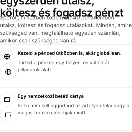
egyszerűen utalsz,
költesz és fogadsz pénzt
Spórolj, miközben több mint 40 pénznemben
utalsz, költesz és fogadsz utalásokat. Minden, amire
szükséged van, megtalálható egyetlen számlán,
amikor csak szükséged van rá.
Kezeld a pénzed útközben is, akár globálisan.
Tartsd a pénzed egy helyen, és váltsd át
pillanatok alatt.
Egy nemzetközi betéti kártya
Soha nem kell aggódnod az árfolyamfelár vagy a
magas tranzakciós díjak miatt.