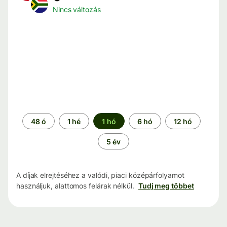
Nincs változás
Időszak
48 ó
1 hé
1 hó
6 hó
12 hó
5 év
A díjak elrejtéséhez a valódi, piaci középárfolyamot
használjuk, alattomos felárak nélkül.
Tudj meg többet