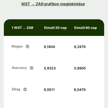
WST → ZAR grafikon megtekintése
1 WST → ZAR
Elmúlt 30 nap
Elmúlt 90 nap
Magas
6,1804
6,2879
Alacsony
5,9323
5,8905
Átlag
6,0511
6,0479