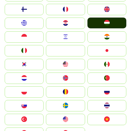
Suomi
France
United Kingdom
Magyarország
Greece
Hrvatska
Indonesia
Israel
India
Italia
JA
Japan
South Korea
Malay
Mexico
Nederland
Norge
Portugal
Polska
România
Россия
Slovensko
Ruoŧŧa
ไทย
Türkiye
United States
Vietnam