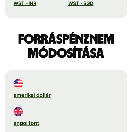
WST - INR
WST - SGD
Forráspénznem
módosítása
amerikai dollár
angol font