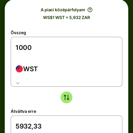
A piaci középárfolyam
WS$1 WST = 5,932 ZAR
Összeg
WST
Átváltva erre