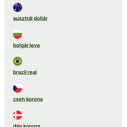
ausztrál dollár
bolgár leva
brazil real
cseh korona
dán korona