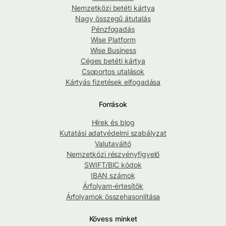
Nemzetközi betéti kártya
Nagy összegű átutalás
Pénzfogadás
Wise Platform
Wise Business
Céges betéti kártya
Csoportos utalások
Kártyás fizetések elfogadása
Források
Hírek és blog
Kutatási adatvédelmi szabályzat
Valutaváltó
Nemzetközi részvényfigyelő
SWIFT/BIC kódok
IBAN számok
Árfolyam-értesítők
Árfolyamok összehasonlítása
Kövess minket