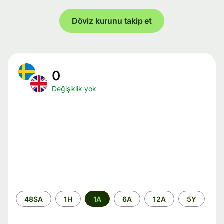
Döviz kurunu takip et
0
Değişiklik yok
Zaman
48SA
1H
1A
6A
12A
5Y
aralığı