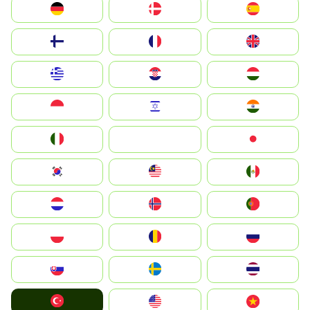
Deutschland
Denmark
España
Suomi
France
United Kingdom
Greece
Hrvatska
Magyarország
Indonesia
Israel
India
Italia
JA
Japan
South Korea
Malay
Mexico
Nederland
Norge
Portugal
Polska
România
Россия
Slovensko
Ruoŧŧa
ไทย
Türkiye
United States
Vietnam