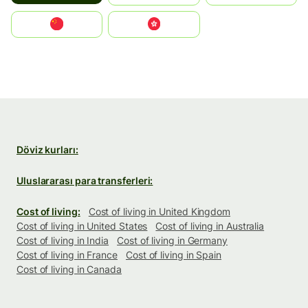
中国
中國香港特別行政區
Döviz kurları:
Uluslararası para transferleri:
Cost of living:
Cost of living in United Kingdom
Cost of living in United States
Cost of living in Australia
Cost of living in India
Cost of living in Germany
Cost of living in France
Cost of living in Spain
Cost of living in Canada