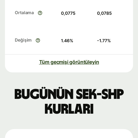
Ortalama
0,0775
0,0785
Değişim
1.46
%
-1.77
%
Tüm geçmişi görüntüleyin
Bugünün SEK-SHP
kurları