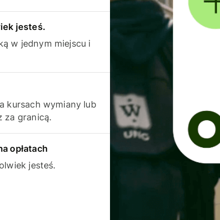
iek jesteś.
ką w jednym miejscu i
na kursach wymiany lub
 za granicą.
na opłatach
olwiek jesteś.