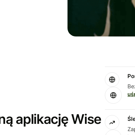
Po
Be
uś
ną aplikację Wise
Śl
Za