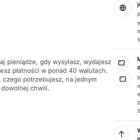
j
m
j pieniądze, gdy wysyłasz, wydajesz
jesz płatności w ponad 40 walutach.
N
 czego potrzebujesz, na jednym
 dowolnej chwili.
z