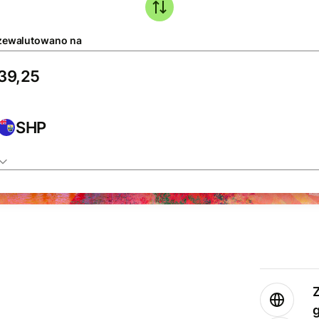
zewalutowano na
SHP