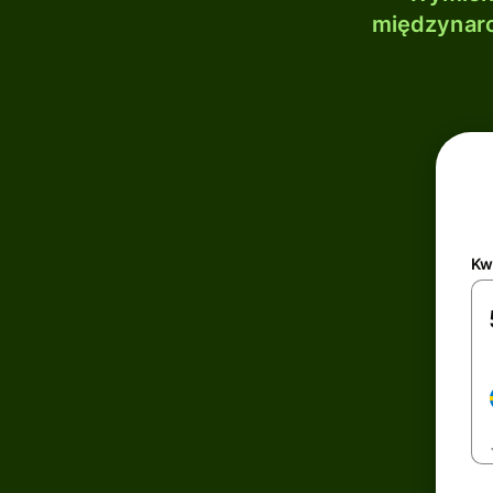
międzynaro
Kw