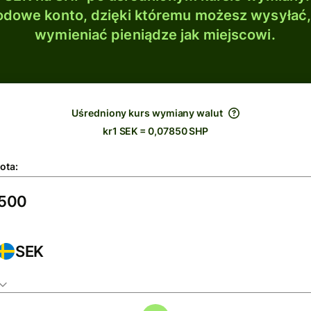
dowe konto, dzięki któremu możesz wysyłać
wymieniać pieniądze jak miejscowi.
Uśredniony kurs wymiany walut
kr1 SEK = 0,07850 SHP
ota:
SEK