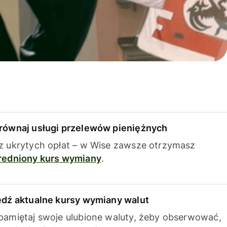
równaj usługi przelewów pieniężnych
z ukrytych opłat – w Wise zawsze otrzymasz
redniony kurs wymiany
.
edź aktualne kursy wymiany walut
pamiętaj swoje ulubione waluty, żeby obserwować,