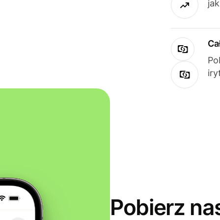
ja
Ca
Po
ir
Pobierz na