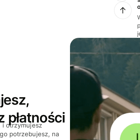
j
jesz,
z płatności
 i otrzymujesz
go potrzebujesz, na