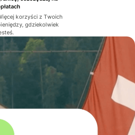
opłatach
Więcej korzyści z Twoich
pieniędzy, gdziekolwiek
esteś.