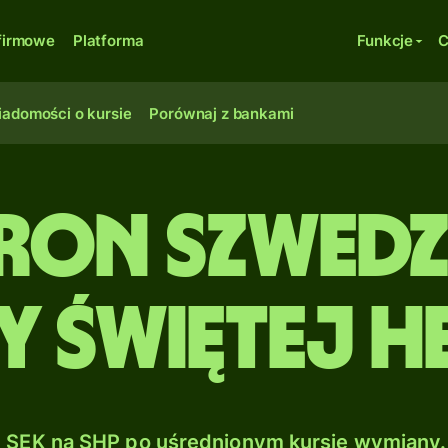
firmowe
Platforma
Funkcje
C
adomości o kursie
Porównaj z bankami
ron szwedz
y Świętej H
SEK na SHP po uśrednionym kursie wymiany.