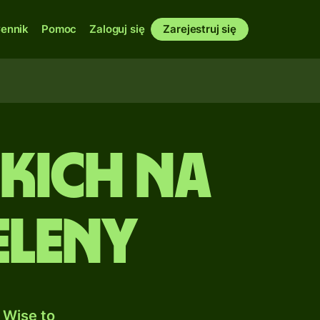
ennik
Pomoc
Zaloguj się
Zarejestruj się
kich na
eleny
 Wise to