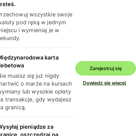
esteś.
Przechowuj wszystkie swoje
waluty pod ręką w jednym
iejscu i wymieniaj je w
sekundy.
Międzynarodowa karta
debetowa
Zarejestruj się
ie musisz się już nigdy
Dowiedz się więcej
martwić o marże na kursach
wymiany lub wysokie opłaty
za transakcje, gdy wydajesz
a granicą.
Wysyłaj pieniądze za
granicę, oszczędzaj na