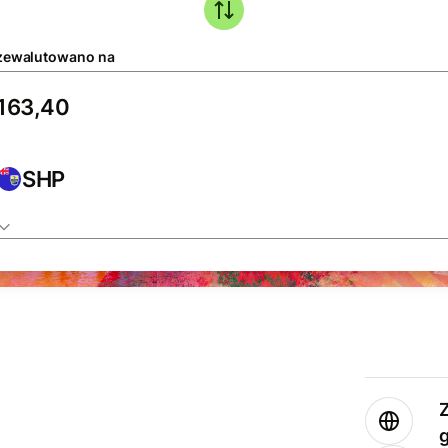
zewalutowano na
SHP