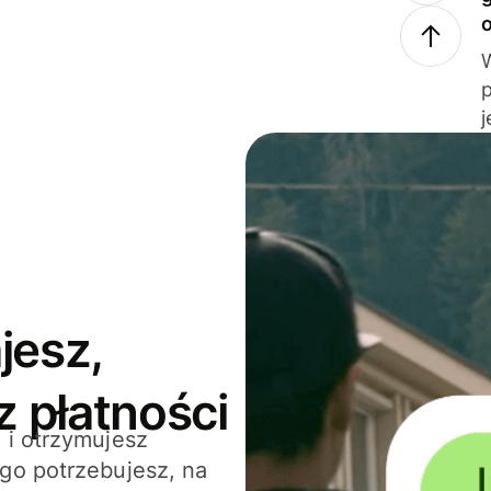
j
jesz,
z płatności
 i otrzymujesz
go potrzebujesz, na