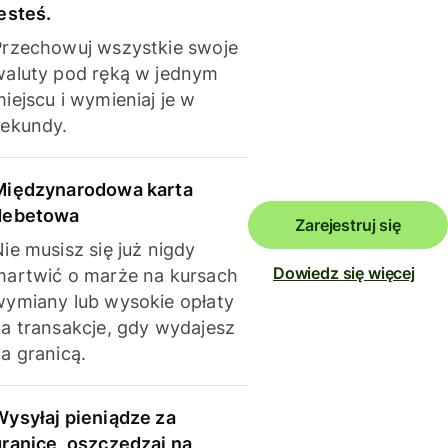
esteś.
Przechowuj wszystkie swoje
waluty pod ręką w jednym
iejscu i wymieniaj je w
sekundy.
Międzynarodowa karta
debetowa
Zarejestruj się
ie musisz się już nigdy
Dowiedz się więcej
martwić o marże na kursach
wymiany lub wysokie opłaty
za transakcje, gdy wydajesz
a granicą.
Wysyłaj pieniądze za
granicę, oszczędzaj na