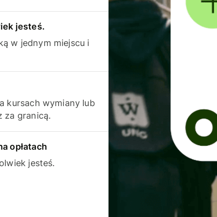
iek jesteś.
ką w jednym miejscu i
na kursach wymiany lub
 za granicą.
na opłatach
olwiek jesteś.