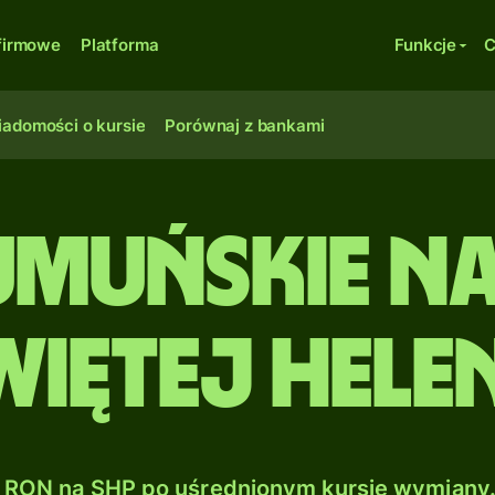
firmowe
Platforma
Funkcje
C
adomości o kursie
Porównaj z bankami
umuńskie n
więtej Hele
RON na SHP po uśrednionym kursie wymiany.