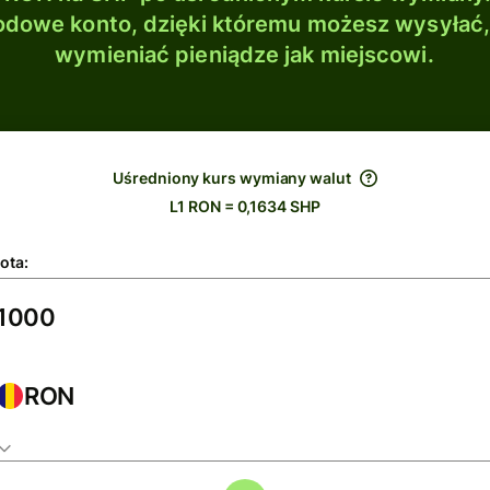
dowe konto, dzięki któremu możesz wysyłać
wymieniać pieniądze jak miejscowi.
Uśredniony kurs wymiany walut
L1 RON = 0,1634 SHP
ota:
RON