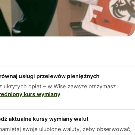
równaj usługi przelewów pieniężnych
z ukrytych opłat – w Wise zawsze otrzymasz
redniony kurs wymiany
.
edź aktualne kursy wymiany walut
pamiętaj swoje ulubione waluty, żeby obserwować,