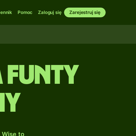
ennik
Pomoc
Zaloguj się
Zarejestruj się
a Funty
ny
 Wise to