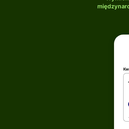
międzynaro
Kw