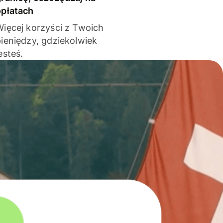
opłatach
Więcej korzyści z Twoich
pieniędzy, gdziekolwiek
esteś.