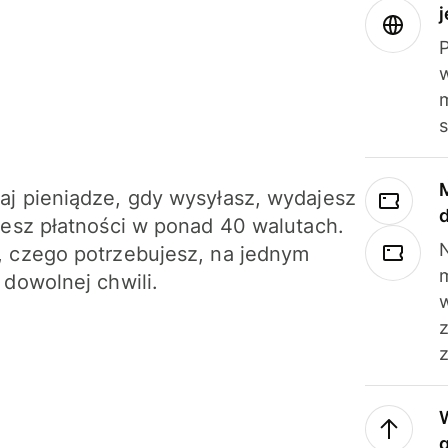
j
m
j pieniądze, gdy wysyłasz, wydajesz
jesz płatności w ponad 40 walutach.
N
 czego potrzebujesz, na jednym
 dowolnej chwili.
z