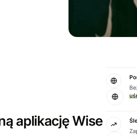
Po
Be
uś
ną aplikację Wise
Śl
Za