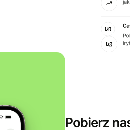
ja
Ca
Po
ir
Pobierz na