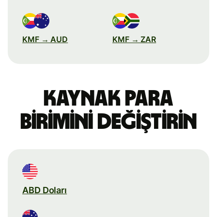
KMF → AUD
KMF → ZAR
Kaynak para
birimini değiştirin
ABD Doları