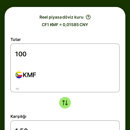
Reel piyasa döviz kuru
CF1 KMF = 0,01585 CNY
Tutar
KMF
Karşılığı