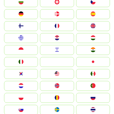
България
Switzerland
Czechia
Deutschland
Denmark
España
Suomi
France
United Kingdom
Greece
Hrvatska
Magyarország
Indonesia
Israel
India
Italia
JA
Japan
South Korea
Malay
Mexico
Nederland
Norge
Portugal
Polska
România
Россия
Slovensko
Ruoŧŧa
ไทย