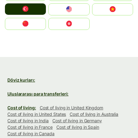
Türkiye
United States
Vietnam
中国
中國香港特別行政區
Döviz kurları:
Uluslararası para transferleri:
Cost of living:
Cost of living in United Kingdom
Cost of living in United States
Cost of living in Australia
Cost of living in India
Cost of living in Germany
Cost of living in France
Cost of living in Spain
Cost of living in Canada