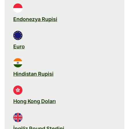
Endonezya Rupisi
Euro
Hindistan Rupisi
Hong Kong Doları
İngiliz Pound Sterlini