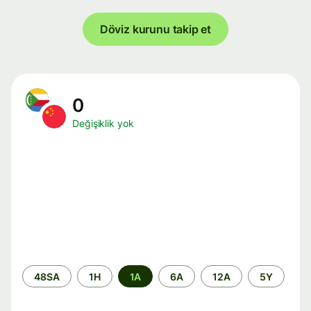
Döviz kurunu takip et
0
Değişiklik yok
Zaman
48SA
1H
1A
6A
12A
5Y
aralığı