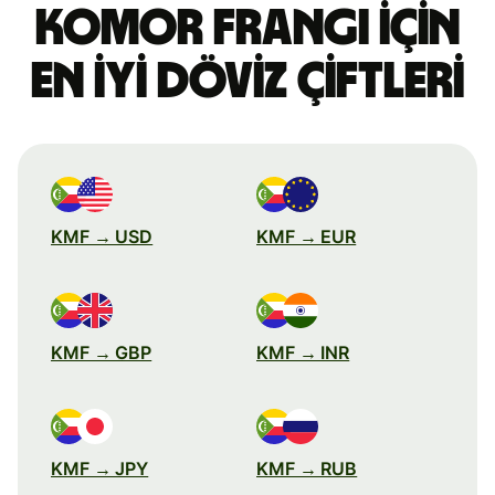
Komor frangı için
en iyi döviz çiftleri
KMF → USD
KMF → EUR
KMF → GBP
KMF → INR
KMF → JPY
KMF → RUB