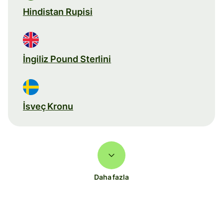
Hindistan Rupisi
İngiliz Pound Sterlini
İsveç Kronu
Daha fazla