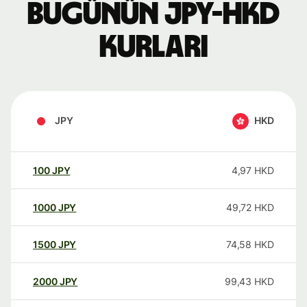
Bugünün JPY-HKD
kurları
JPY
HKD
100
JPY
4,97
HKD
1000
JPY
49,72
HKD
1500
JPY
74,58
HKD
2000
JPY
99,43
HKD