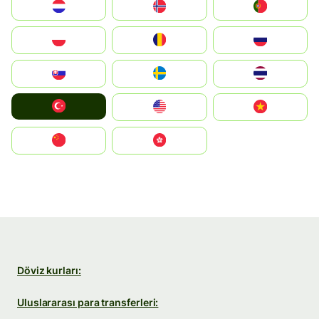
Nederland
Norge
Portugal
Polska
România
Россия
Slovensko
Ruoŧŧa
ไทย
Türkiye
United States
Vietnam
中国
中國香港特別行政區
Döviz kurları:
Uluslararası para transferleri: