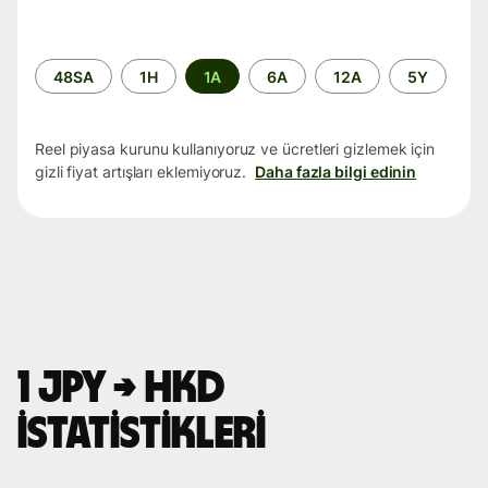
Zaman
48SA
1H
1A
6A
12A
5Y
aralığı
Reel piyasa kurunu kullanıyoruz ve ücretleri gizlemek için
gizli fiyat artışları eklemiyoruz.
Daha fazla bilgi edinin
1 JPY → HKD
istatistikleri