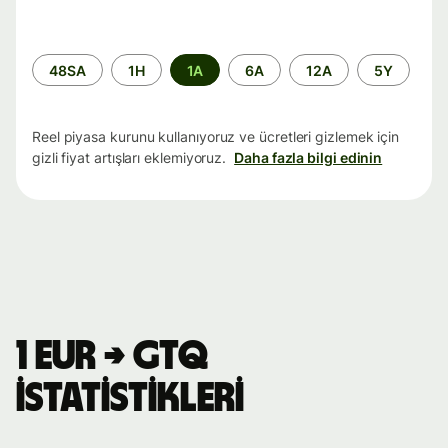
Zaman
48SA
1H
1A
6A
12A
5Y
aralığı
Reel piyasa kurunu kullanıyoruz ve ücretleri gizlemek için
gizli fiyat artışları eklemiyoruz.
Daha fazla bilgi edinin
1 EUR → GTQ
istatistikleri