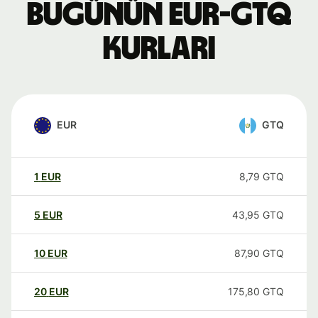
Bugünün EUR-GTQ
kurları
EUR
GTQ
1
EUR
8,79
GTQ
5
EUR
43,95
GTQ
10
EUR
87,90
GTQ
20
EUR
175,80
GTQ