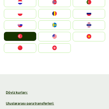
Nederland
Norge
Portugal
Polska
România
Россия
Slovensko
Ruoŧŧa
ไทย
Türkiye
United States
Vietnam
中国
中國香港特別行政區
Döviz kurları:
Uluslararası para transferleri: