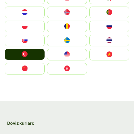
Nederland
Norge
Portugal
Polska
România
Россия
Slovensko
Ruoŧŧa
ไทย
Türkiye
United States
Vietnam
中国
中國香港特別行政區
Döviz kurları: