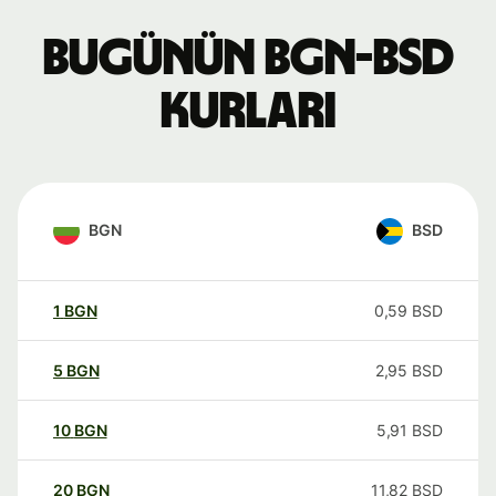
Bugünün BGN-BSD
kurları
BGN
BSD
1
BGN
0,59
BSD
5
BGN
2,95
BSD
10
BGN
5,91
BSD
20
BGN
11,82
BSD