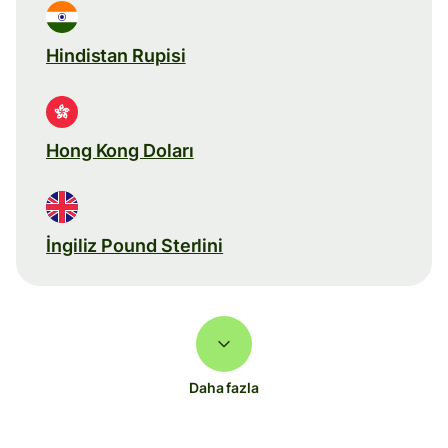
Hindistan Rupisi
Hong Kong Doları
İngiliz Pound Sterlini
Daha fazla