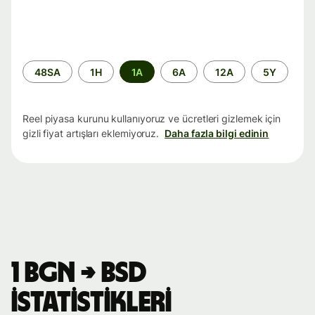
Zaman
48SA
1H
1A
6A
12A
5Y
aralığı
Reel piyasa kurunu kullanıyoruz ve ücretleri gizlemek için
gizli fiyat artışları eklemiyoruz.
Daha fazla bilgi edinin
1 BGN → BSD
istatistikleri