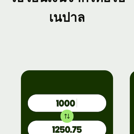
เนปาล