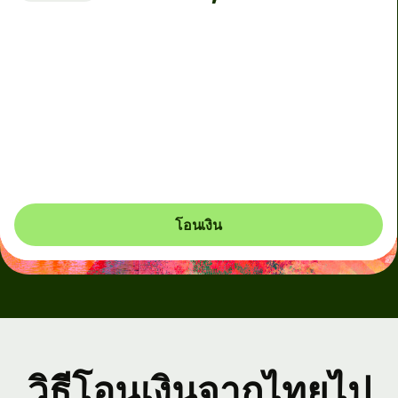
ถึงบัญชีปลายทาง
วันนี้ - ภายใน 32 นาที
ค่าธรรมเนียมทั้งหมด
35.90 EUR
รวมอยู่ในยอดสกุล EUR
โอนเงิน
วิธีโอนเงินจากไทยไป