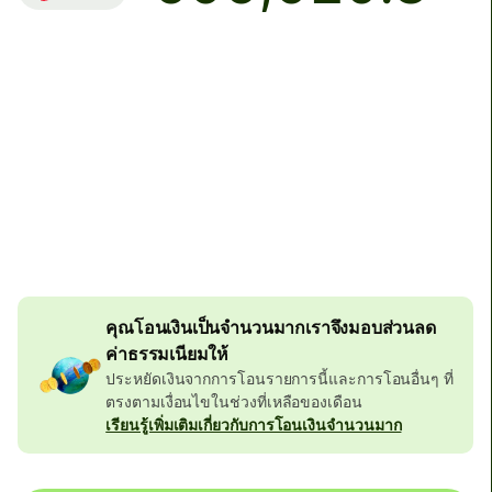
ถึงบัญชีปลายทาง
วันนี้ - ภายใน 2 ชั่วโมง
ค่าธรรมเนียมทั้งหมด (0.36%)
286.14 EUR
รวมอยู่ในยอดสกุล EUR
ส่วนลดเมื่อโอนจำนวนมาก
58.02 EUR
คุณโอนเงินเป็นจำนวนมากเราจึงมอบส่วนลด
ค่าธรรมเนียมให้
ประหยัดเงินจากการโอนรายการนี้และการโอนอื่นๆ ที่
ตรงตามเงื่อนไขในช่วงที่เหลือของเดือน
เรียนรู้เพิ่มเติมเกี่ยวกับการโอนเงินจำนวนมาก