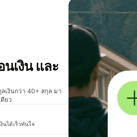
โอนเงิน และ
กุลเงินกว่า 40+ สกุล มา
เดียว
งินได้เร็วทันใจ