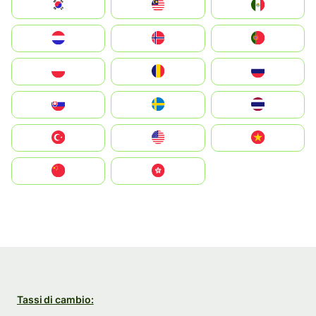
South Korea
Malay
Mexico
Nederland
Norge
Portugal
Polska
România
Россия
Slovensko
Ruoŧŧa
ไทย
Türkiye
United States
Vietnam
中国
中國香港特別行政區
Tassi di cambio: