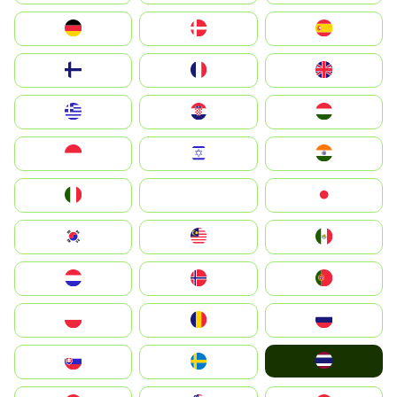
Deutschland
Denmark
España
Suomi
France
United Kingdom
Greece
Hrvatska
Magyarország
Indonesia
Israel
India
Italia
JA
Japan
South Korea
Malay
Mexico
Nederland
Norge
Portugal
Polska
România
Россия
ไทย
Slovensko
Ruoŧŧa