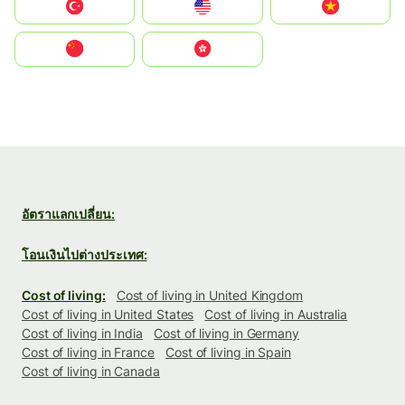
Türkiye
United States
Vietnam
中国
中國香港特別行政區
อัตราแลกเปลี่ยน:
โอนเงินไปต่างประเทศ:
Cost of living:
Cost of living in United Kingdom
Cost of living in United States
Cost of living in Australia
Cost of living in India
Cost of living in Germany
Cost of living in France
Cost of living in Spain
Cost of living in Canada