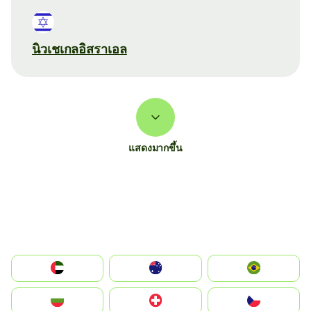
นิวเชเกลอิสราเอล
แสดงมากขึ้น
الإمارات العربية المتحدة
Australia
Brazil
България
Switzerland
Czechia