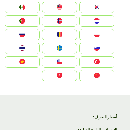
South Korea
Malay
Mexico
Nederland
Norge
Portugal
Polska
România
Россия
Slovensko
Ruoŧŧa
ไทย
Türkiye
United States
Vietnam
中国
中國香港特別行政區
أسعار الصرف:
التحويلات المالية الدولية: