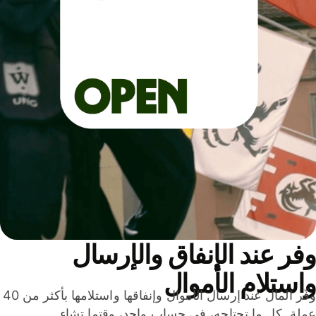
ر عند الإنفاق والإرسال
ستلام الأموال
وفّر المال عند إرسال الأموال وإنفاقها واستلامها بأكثر من 40
لة. كل ما تحتاجه، في حساب واحد، وقتما تشاء.