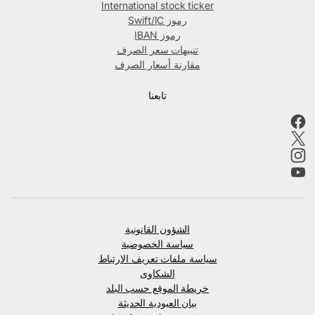
International stock ticker
رموز Swift/IC
رموز IBAN
تنبيهات سعر الصرف
مقارنة أسعار الصرف
تابعنا
الشؤون القانونية
سياسة الخصوصية
سياسة ملفات تعريف الارتباط
الشكاوى
خريطة الموقع حسب البلد
بيان العبودية الحديثة