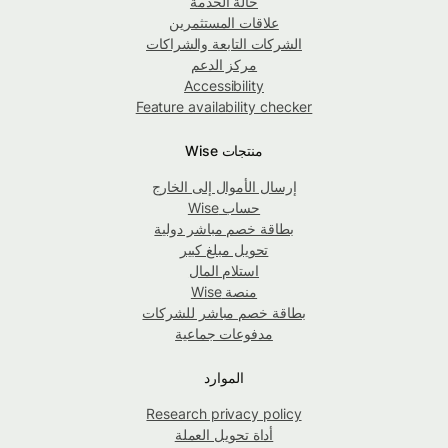
حالة الخدمة
علاقات المستثمرين
الشركات التابعة والشراكات
مركز الدعم
Accessibility
Feature availability checker
منتجات Wise
إرسال الأموال إلى الخارج
حساب Wise
بطاقة خصم مباشر دولية
تحويل مبلغ كبير
استلام المال
منصة Wise
بطاقة خصم مباشر للشركات
مدفوعات جماعية
الموارد
Research privacy policy
أداة تحويل العملة