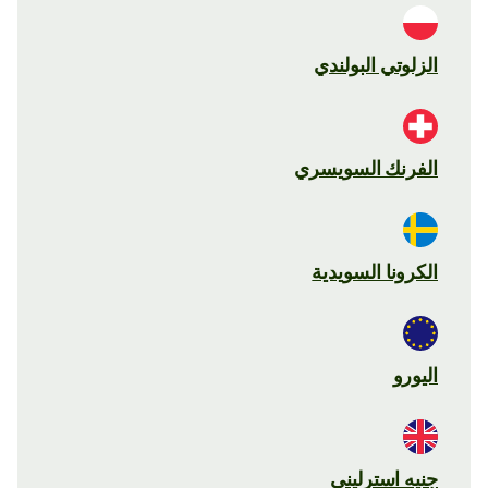
الزلوتي البولندي
الفرنك السويسري
الكرونا السويدية
اليورو
جنيه استرليني