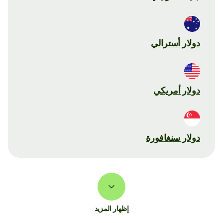
دولار أسترالي
دولار أمريكي
دولار سنغافورة
إظهار المزيد