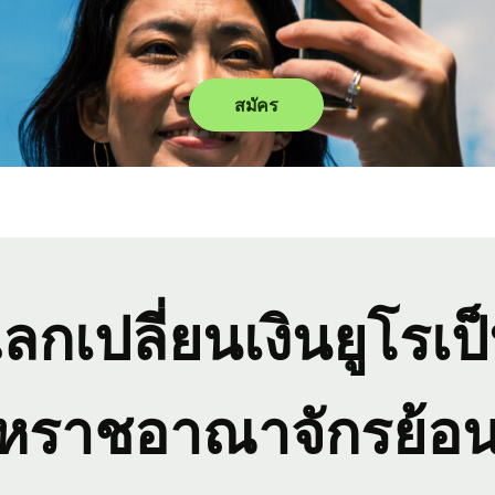
สมัคร
ลกเปลี่ยนเงินยูโรเ
สหราชอาณาจักรย้อน