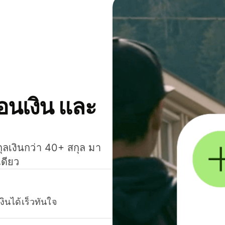
โอนเงิน และ
กุลเงินกว่า 40+ สกุล มา
เดียว
งินได้เร็วทันใจ