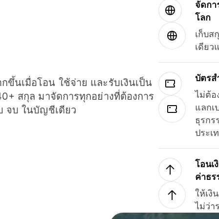
จัดกา
โลก
เก็บสก
เดียว
บัตรส
ขึ้นเมื่อโอน ใช้จ่าย และรับเงินเป็น
ไม่ต้อ
40+ สกุล มาจัดการทุกอย่างที่ต้องการ
แลกเป
รบ จบ ในบัญชีเดียว
ธุรกรร
ประเ
โอนเง
ค่าธร
ให้เง
ไม่ว่