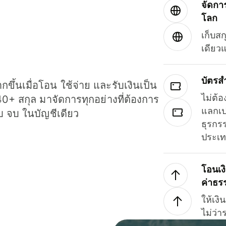
จัดกา
โลก
เก็บสก
เดียว
บัตรส
ขึ้นเมื่อโอน ใช้จ่าย และรับเงินเป็น
ไม่ต้อ
40+ สกุล มาจัดการทุกอย่างที่ต้องการ
แลกเป
รบ จบ ในบัญชีเดียว
ธุรกรร
ประเ
โอนเง
ค่าธร
ให้เง
ไม่ว่