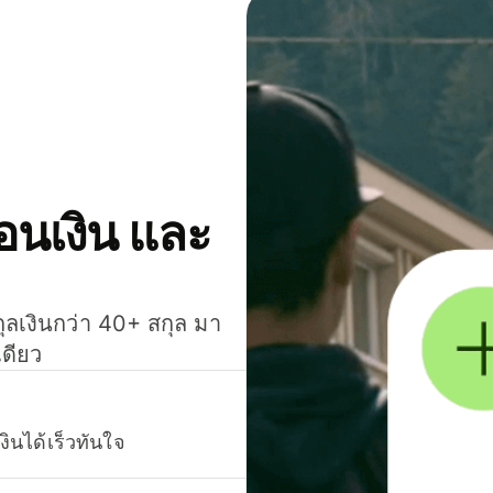
โอนเงิน และ
กุลเงินกว่า 40+ สกุล มา
เดียว
งินได้เร็วทันใจ