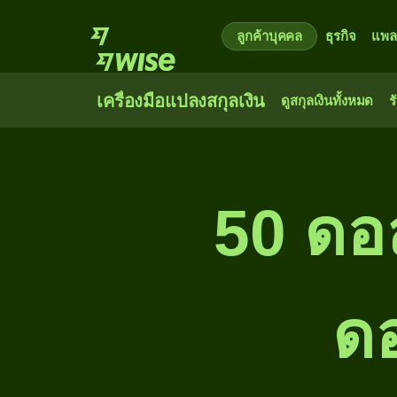
ลูกค้าบุคคล
ธุรกิจ
แพล
เครื่องมือแปลงสกุลเงิน
ดูสกุลเงินทั้งหมด
ร
50 ดอล
ดอ