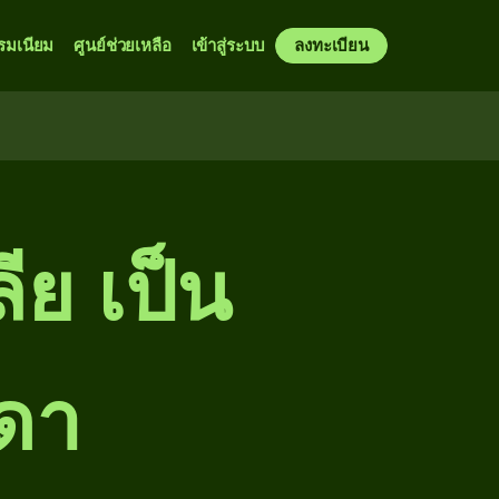
รมเนียม
ศูนย์ช่วยเหลือ
เข้าสู่ระบบ
ลงทะเบียน
ีย เป็น
วดา