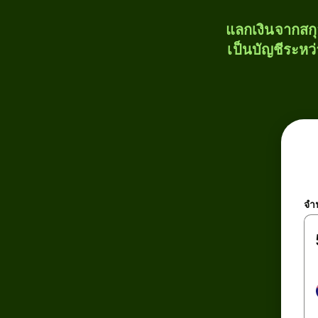
แลกเงินจากสก
เป็นบัญชีระหว
จำ