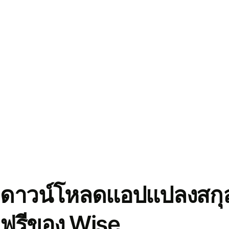
ดาวน์โหลดแอปแปลงสกุล
ฟรีของ Wise