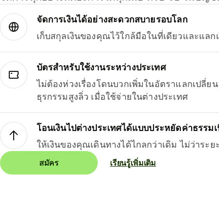
จัดการเงินได้อย่างสะดวกสบายรอบโลก
เก็บสกุลเงินของคุณไว้ใกล้มือในที่เดียวและแลกเ
บัตรสำหรับใช้งานระหว่างประเทศ
ไม่ต้องห่วงเรื่องโดนบวกเพิ่มในอัตราแลกเปลี่
ธุรกรรมสูงลิ่ว เมื่อใช้จ่ายในต่างประเทศ
โอนเงินไปต่างประเทศได้แบบประหยัดค่าธรรมเ
ให้เงินของคุณเดินทางได้ไกลกว่าเดิม ไม่ว่าระย
สมัคร
เรียนรู้เพิ่มเติม