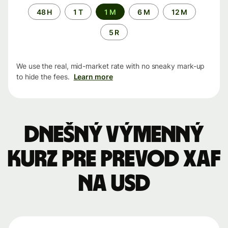
Time
48 H
1 T
1 M
6 M
12 M
period
5 R
We use the real, mid-market rate with no sneaky mark-up
to hide the fees.
Learn more
Dnešný výmenný
kurz pre prevod XAF
na USD