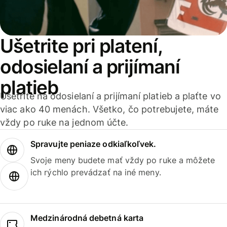
Ušetrite pri platení,
odosielaní a prijímaní
platieb
Ušetrite na odosielaní a prijímaní platieb a plaťte vo
viac ako 40 menách. Všetko, čo potrebujete, máte
vždy po ruke na jednom účte.
Spravujte peniaze odkiaľkoľvek.
Svoje meny budete mať vždy po ruke a môžete
ich rýchlo prevádzať na iné meny.
Medzinárodná debetná karta