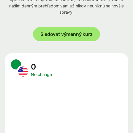
našim denným prehľadom vám už nikdy neuniknú najnovšie
správy.
Sledovať výmenný kurz
0
No change