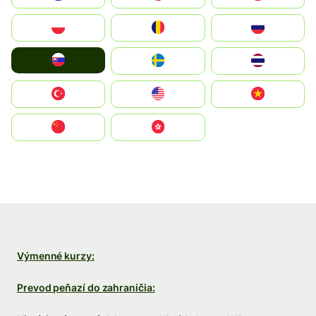
Polska
România
Россия
Slovensko
Ruoŧŧa
ไทย
Türkiye
United States
Vietnam
中国
中國香港特別行政區
Výmenné kurzy:
Prevod peňazí do zahraničia: