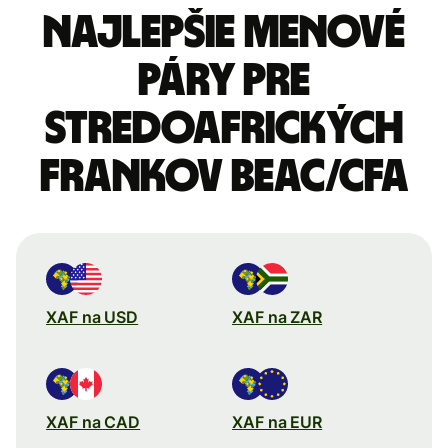
Najlepšie menové
páry pre
Stredoafrických
frankov BEAC/CFA
XAF na USD
XAF na ZAR
XAF na CAD
XAF na EUR