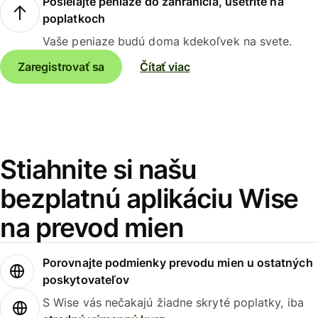
Posielajte peniaze do zahraničia, ušetrite na
poplatkoch
Vaše peniaze budú doma kdekoľvek na svete.
Zaregistrovať sa
Čítať viac
Stiahnite si našu
bezplatnú aplikáciu Wise
na prevod mien
Porovnajte podmienky prevodu mien u ostatných
poskytovateľov
S Wise vás nečakajú žiadne skryté poplatky, iba