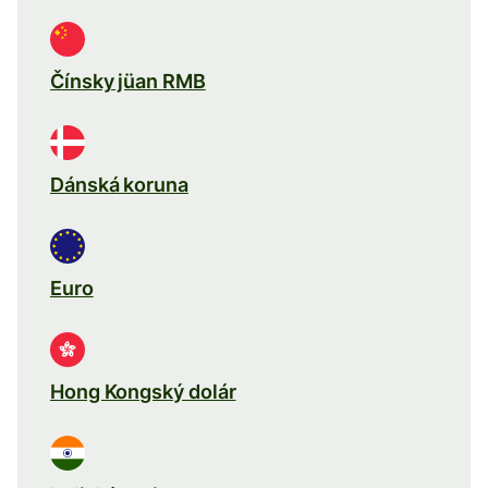
Čínsky jüan RMB
Dánská koruna
Euro
Hong Kongský dolár