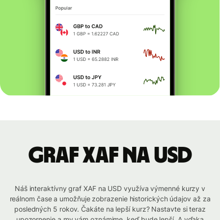
graf XAF na USD
Náš interaktívny graf XAF na USD využíva výmenné kurzy v
reálnom čase a umožňuje zobrazenie historických údajov až za
posledných 5 rokov. Čakáte na lepší kurz? Nastavte si teraz
upozornenie a my vám oznámime, keď bude lepší. A vďaka