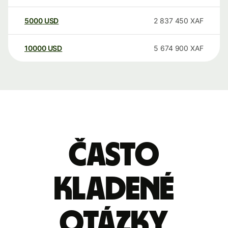
5000
USD
2 837 450
XAF
10000
USD
5 674 900
XAF
Často
kladené
otázky