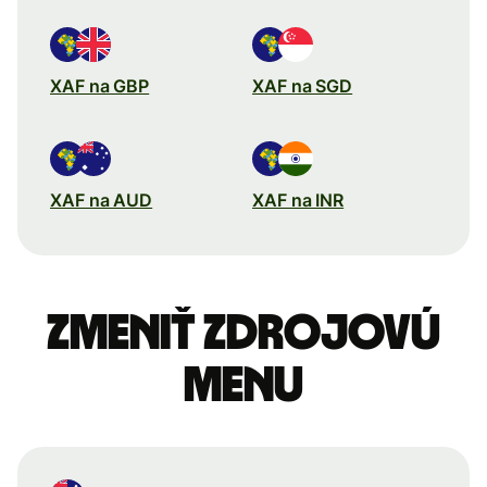
XAF na GBP
XAF na SGD
XAF na AUD
XAF na INR
Zmeniť zdrojovú
menu