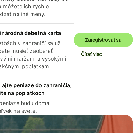
a môžete ich rýchlo
dzať na iné meny.
inárodná debetná karta
Zaregistrovať sa
latbách v zahraničí sa už
ete musieť zaoberať
Čítať viac
vými maržami a vysokými
akčnými poplatkami.
lajte peniaze do zahraničia,
ite na poplatkoch
 peniaze budú doma
ľvek na svete.