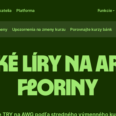
katelia
Platforma
Funkcie
meny
Upozornenia na zmeny kurzu
Porovnajte kurzy bánk
ké líry na a
floriny
e TRY na AWG podľa stredného výmenného kur