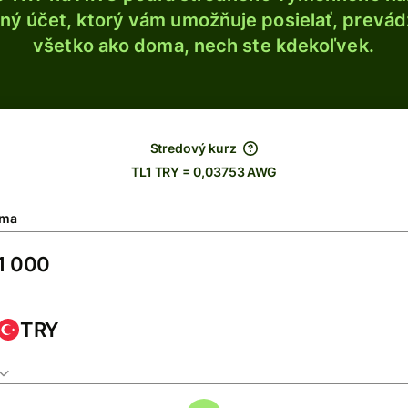
ý účet, ktorý vám umožňuje posielať, prevádza
všetko ako doma, nech ste kdekoľvek.
Stredový kurz
TL1 TRY = 0,03753 AWG
ma
TRY