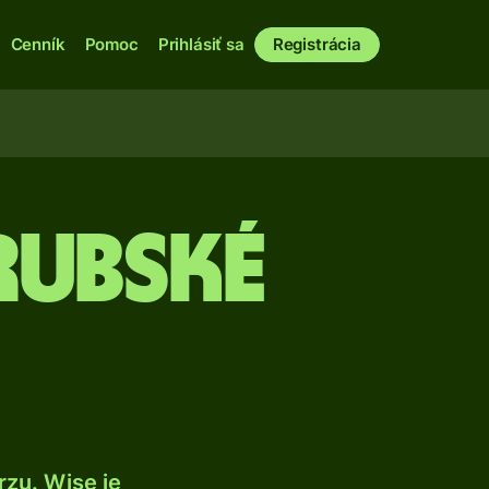
Cenník
Pomoc
Prihlásiť sa
Registrácia
rubské
zu. Wise je