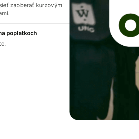
usieť zaoberať kurzovými
ami.
 na poplatkoch
te.