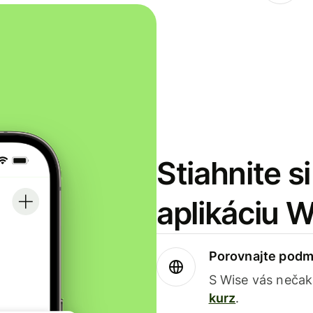
Stiahnite s
aplikáciu 
Porovnajte podm
S Wise vás nečak
kurz
.