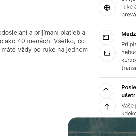
ruke 
prevá
dosielaní a prijímaní platieb a
Medz
iac ako 40 menách. Všetko, čo
Pri p
, máte vždy po ruke na jednom
nebud
kurzo
trans
Posie
ušetr
Vaše
kdeko