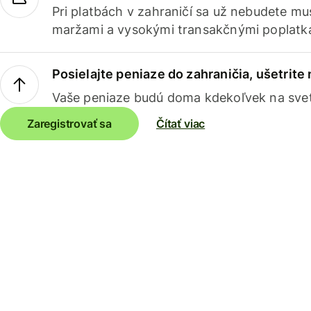
Pri platbách v zahraničí sa už nebudete m
maržami a vysokými transakčnými poplatk
Posielajte peniaze do zahraničia, ušetrite
Vaše peniaze budú doma kdekoľvek na sve
Zaregistrovať sa
Čítať viac