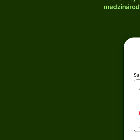
medzinárodn
Su