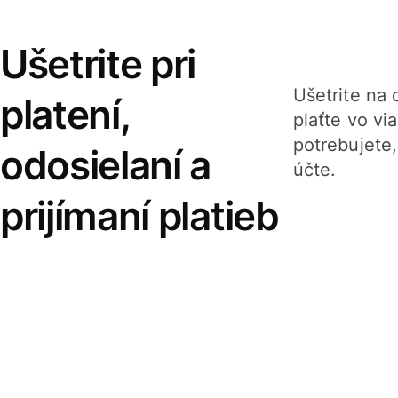
Ušetrite pri
Ušetrite na o
platení,
plaťte vo v
potrebujete
odosielaní a
účte.
prijímaní platieb