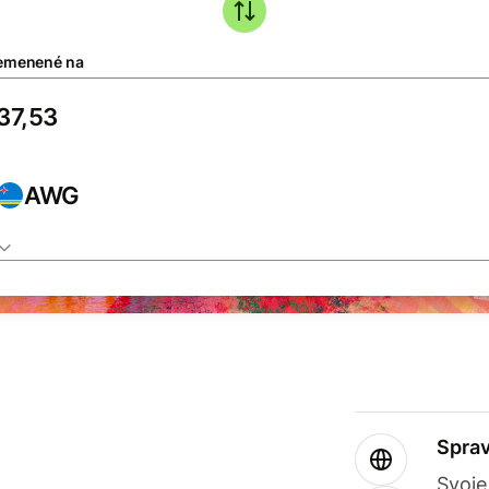
emenené na
AWG
Sprav
Svoje