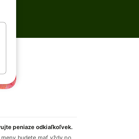
ujte peniaze odkiaľkoľvek.
 meny budete mať vždy po