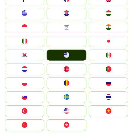
Greece
Hrvatska
Magyarország
Indonesia
Israel
India
Italia
JA
Japan
Malay
South Korea
Mexico
Nederland
Norge
Portugal
Polska
România
Россия
Slovensko
Ruoŧŧa
ไทย
Türkiye
United States
Vietnam
中国
中國香港特別行政區