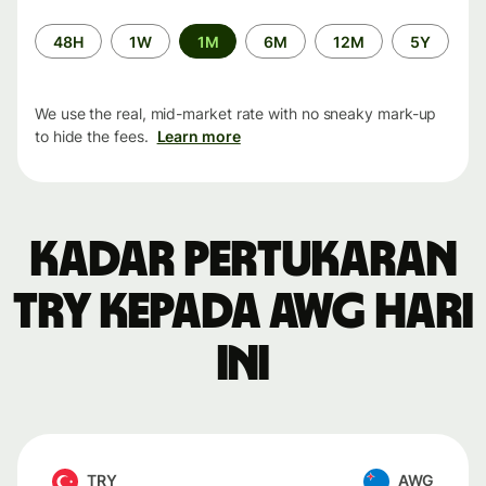
Time
48H
1W
1M
6M
12M
5Y
period
We use the real, mid-market rate with no sneaky mark-up
to hide the fees.
Learn more
Kadar pertukaran
TRY kepada AWG hari
ini
TRY
AWG