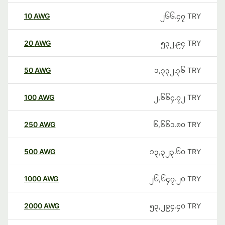
10
AWG
၂၆၆.၄၇
TRY
20
AWG
၅၃၂.၉၄
TRY
50
AWG
၁,၃၃၂.၃၆
TRY
100
AWG
၂,၆၆၄.၇၂
TRY
250
AWG
၆,၆၆၁.၈၀
TRY
500
AWG
၁၃,၃၂၃.၆၀
TRY
1000
AWG
၂၆,၆၄၇.၂၀
TRY
2000
AWG
၅၃,၂၉၄.၄၀
TRY