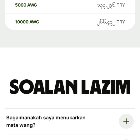
5000
AWG
၁၃၃,၂၃၆
TRY
10000
AWG
၂၆၆,၄၇၂
TRY
Soalan Lazim
Bagaimanakah saya menukarkan
mata wang?