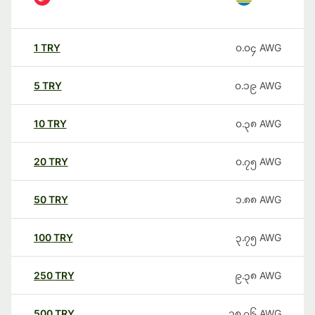
1
TRY
၀.၀၄
AWG
5
TRY
၀.၁၉
AWG
10
TRY
၀.၃၈
AWG
20
TRY
၀.၇၅
AWG
50
TRY
၁.၈၈
AWG
100
TRY
၃.၇၅
AWG
250
TRY
၉.၃၈
AWG
500
TRY
၁၈.၇၆
AWG