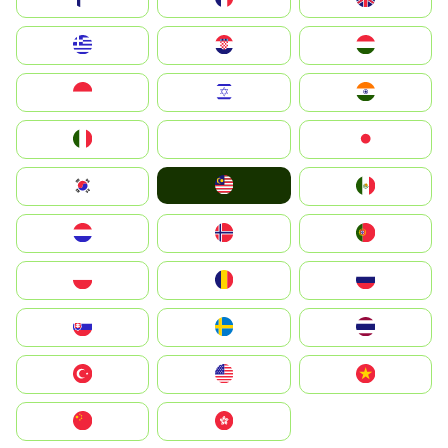
Greece
Hrvatska
Magyarország
Indonesia
Israel
India
Italia
JA
Japan
Malay
South Korea
Mexico
Nederland
Norge
Portugal
Polska
România
Россия
Slovensko
Ruoŧŧa
ไทย
Türkiye
United States
Vietnam
中国
中國香港特別行政區