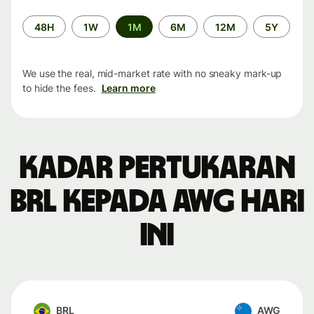
Time
48H
1W
1M
6M
12M
5Y
period
We use the real, mid-market rate with no sneaky mark-up
to hide the fees.
Learn more
Kadar pertukaran
BRL kepada AWG hari
ini
BRL
AWG