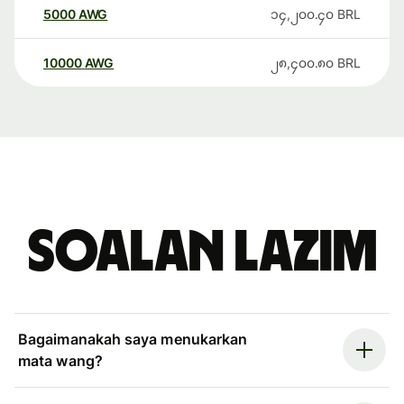
5000
AWG
၁၄,၂၀၀.၄၀
BRL
10000
AWG
၂၈,၄၀၀.၈၀
BRL
Soalan Lazim
Bagaimanakah saya menukarkan
mata wang?