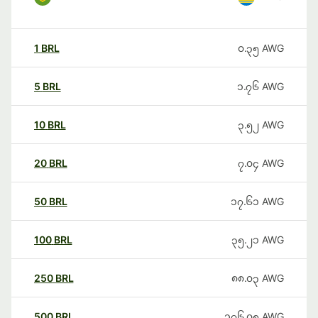
1
BRL
၀.၃၅
AWG
5
BRL
၁.၇၆
AWG
10
BRL
၃.၅၂
AWG
20
BRL
၇.၀၄
AWG
50
BRL
၁၇.၆၁
AWG
100
BRL
၃၅.၂၁
AWG
250
BRL
၈၈.၀၃
AWG
500
BRL
၁၇၆.၀၅
AWG