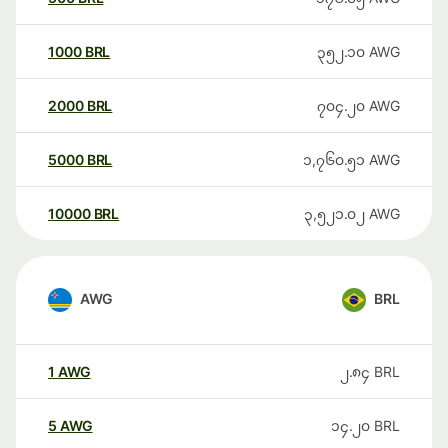
1000
BRL
၃၅၂.၁၀
AWG
2000
BRL
၇၀၄.၂၀
AWG
5000
BRL
၁,၇၆၀.၅၁
AWG
10000
BRL
၃,၅၂၁.၀၂
AWG
AWG
BRL
1
AWG
၂.၈၄
BRL
5
AWG
၁၄.၂၀
BRL