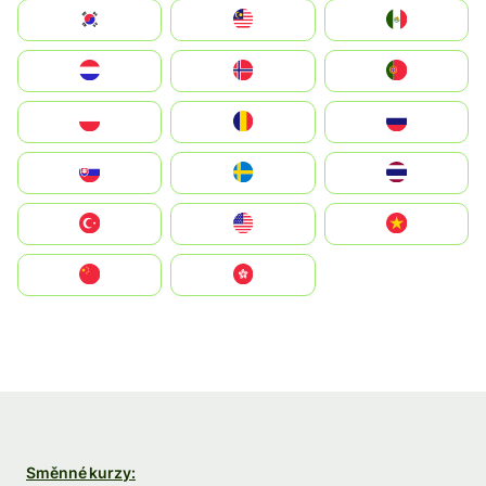
South Korea
Malay
Mexico
Nederland
Norge
Portugal
Polska
România
Россия
Slovensko
Ruoŧŧa
ไทย
Türkiye
United States
Vietnam
中国
中國香港特別行政區
Směnné kurzy: