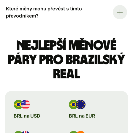
Které měny mohu převést s tímto
převodníkem?
Nejlepší měnové
páry pro brazilský
real
BRL na USD
BRL na EUR