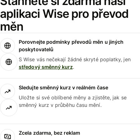
Stáhněte si zdarma naši
aplikaci Wise pro převod
měn
Porovnejte podmínky převodů měn u jiných
poskytovatelů
S Wise vás nečekají žádné skryté poplatky, jen
středový směnný kurz
.
Sledujte směnný kurz v reálném čase
Uložte si své oblíbené měny a zjistěte, jak se
směnný kurz v průběhu času mění.
Zcela zdarma, bez reklam