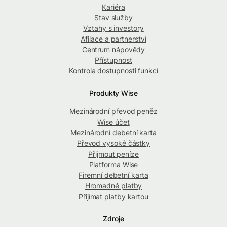
Kariéra
Stav služby
Vztahy s investory
Afilace a partnerství
Centrum nápovědy
Přístupnost
Kontrola dostupnosti funkcí
Produkty Wise
Mezinárodní převod peněz
Wise účet
Mezinárodní debetní karta
Převod vysoké částky
Přijmout peníze
Platforma Wise
Firemní debetní karta
Hromadné platby
Přijímat platby kartou
Zdroje