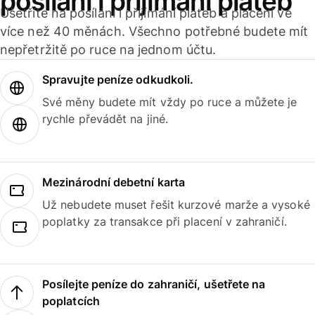
posílání i přijímání plateb
Ušetříte na posílání i přijímání plateb a placení ve
více než 40 měnách. Všechno potřebné budete mít
nepřetržitě po ruce na jednom účtu.
Spravujte peníze odkudkoli.
Své měny budete mít vždy po ruce a můžete je
rychle převádět na jiné.
Mezinárodní debetní karta
Už nebudete muset řešit kurzové marže a vysoké
poplatky za transakce při placení v zahraničí.
Posílejte peníze do zahraničí, ušetřete na
poplatcích