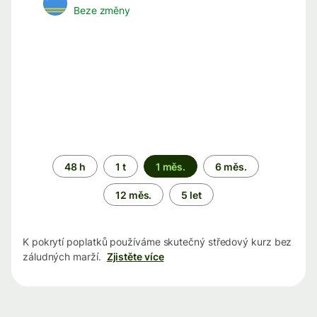
Beze změny
Časové
48 h
1 t
1 měs.
6 měs.
období
12 měs.
5 let
K pokrytí poplatků používáme skutečný středový kurz bez
záludných marží.
Zjistěte více