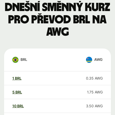
Dnešní směnný kurz
pro převod BRL na
AWG
BRL
AWG
1
BRL
0.35
AWG
5
BRL
1.75
AWG
10
BRL
3.50
AWG