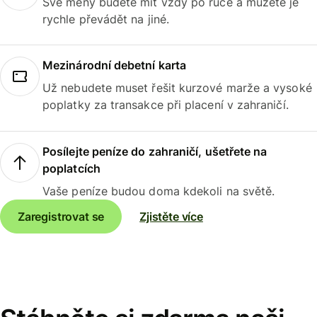
Své měny budete mít vždy po ruce a můžete je
rychle převádět na jiné.
Mezinárodní debetní karta
Už nebudete muset řešit kurzové marže a vysoké
poplatky za transakce při placení v zahraničí.
Posílejte peníze do zahraničí, ušetřete na
poplatcích
Vaše peníze budou doma kdekoli na světě.
Zaregistrovat se
Zjistěte více