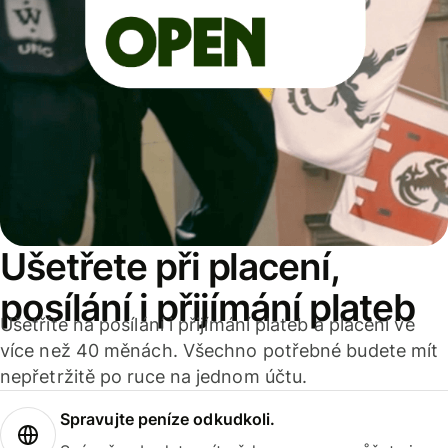
Ušetřete při placení,
posílání i přijímání plateb
Ušetříte na posílání i přijímání plateb a placení ve
více než 40 měnách. Všechno potřebné budete mít
nepřetržitě po ruce na jednom účtu.
Spravujte peníze odkudkoli.