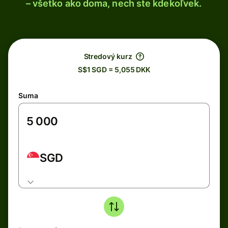
– všetko ako doma, nech ste kdekoľvek.
Stredový kurz
S$1 SGD = 5,055 DKK
Suma
SGD