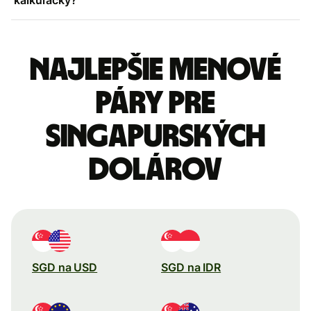
Najlepšie menové
páry pre
Singapurských
dolárov
SGD na USD
SGD na IDR