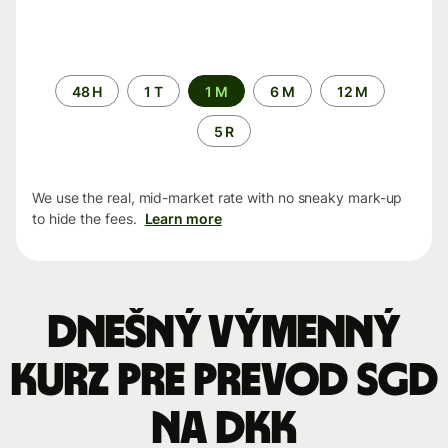
Time
48 H
1 T
1 M
6 M
12 M
period
5 R
We use the real, mid-market rate with no sneaky mark-up
to hide the fees.
Learn more
Dnešný výmenný
kurz pre prevod SGD
na DKK