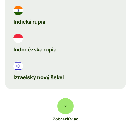
Indická rupia
Indonézska rupia
Izraelský nový šekel
Zobraziť viac