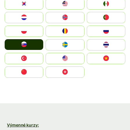
South Korea
Malay
Mexico
Nederland
Norge
Portugal
Polska
România
Россия
Slovensko
Ruoŧŧa
ไทย
Türkiye
United States
Vietnam
中国
中國香港特別行政區
Výmenné kurzy: