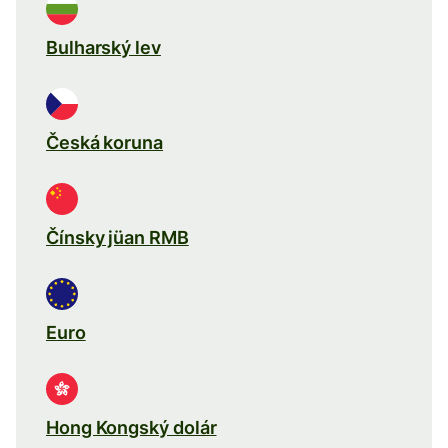
Bulharský lev
Česká koruna
Čínsky jüan RMB
Euro
Hong Kongský dolár