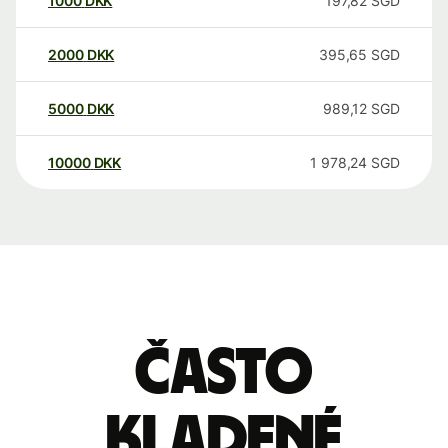
1000
DKK
197,82
SGD
2000
DKK
395,65
SGD
5000
DKK
989,12
SGD
10000
DKK
1 978,24
SGD
Často
kladené