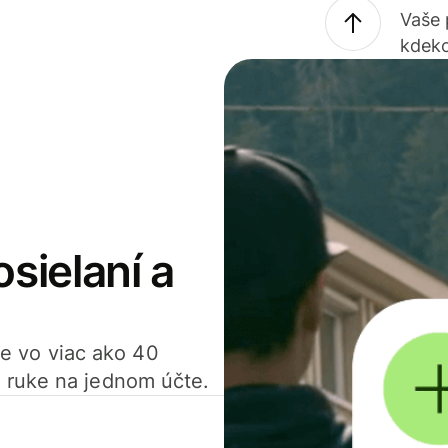
Vaše
kdeko
osielaní a
ťte vo viac ako 40
 ruke na jednom účte.