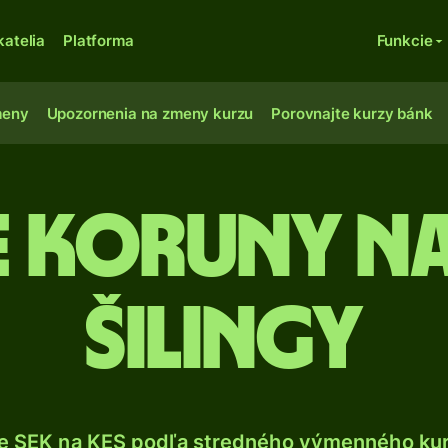
katelia
Platforma
Funkcie
meny
Upozornenia na zmeny kurzu
Porovnajte kurzy bánk
e koruny na
šilingy
e SEK na KES podľa stredného výmenného kur