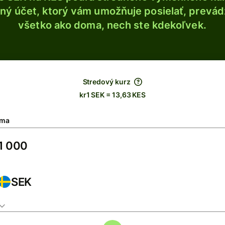
ý účet, ktorý vám umožňuje posielať, prevádza
všetko ako doma, nech ste kdekoľvek.
Stredový kurz
kr1 SEK = 13,63 KES
ma
SEK