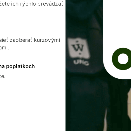
ete ich rýchlo prevádzať
usieť zaoberať kurzovými
ami.
 na poplatkoch
te.