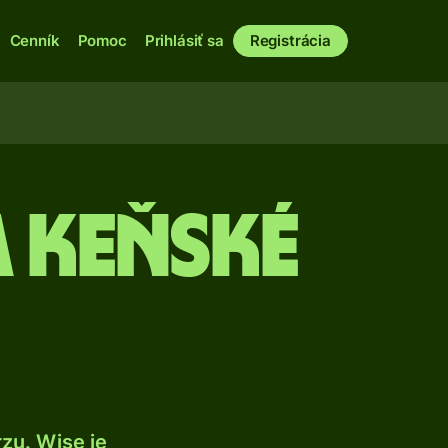
Cenník
Pomoc
Prihlásiť sa
Registrácia
 keňské
zu. Wise je