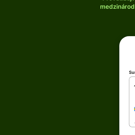
medzinárodn
Su