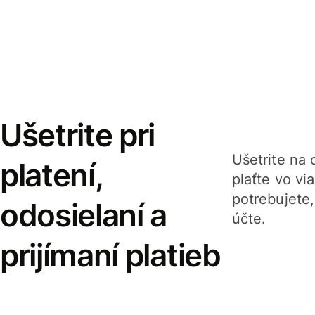
Ušetrite pri
Ušetrite na o
platení,
plaťte vo v
potrebujete
odosielaní a
účte.
prijímaní platieb