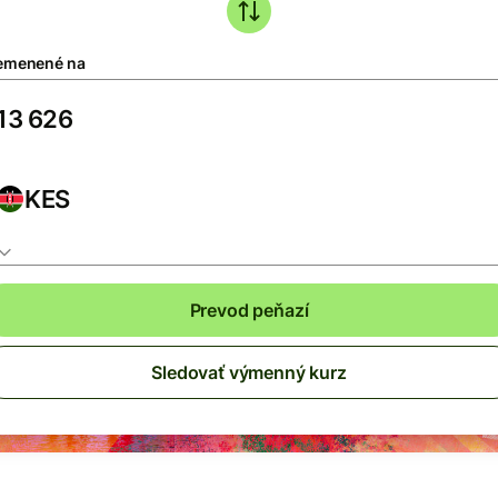
emenené na
KES
Prevod peňazí
Sledovať výmenný kurz