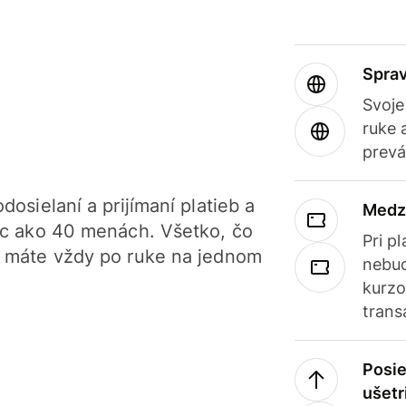
Sprav
Svoje
ruke 
prevá
dosielaní a prijímaní platieb a
Medz
iac ako 40 menách. Všetko, čo
Pri p
, máte vždy po ruke na jednom
nebud
kurzo
trans
Posie
ušetr