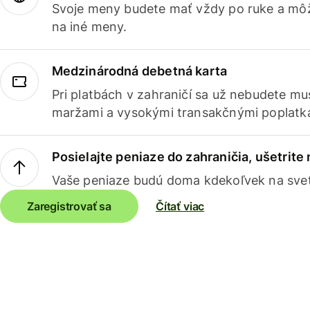
Svoje meny budete mať vždy po ruke a môž
na iné meny.
Medzinárodná debetná karta
Pri platbách v zahraničí sa už nebudete m
maržami a vysokými transakčnými poplatk
Posielajte peniaze do zahraničia, ušetrite
Vaše peniaze budú doma kdekoľvek na sve
Zaregistrovať sa
Čítať viac