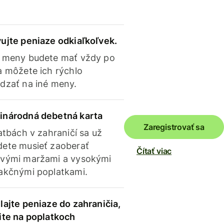
ujte peniaze odkiaľkoľvek.
 meny budete mať vždy po
a môžete ich rýchlo
dzať na iné meny.
inárodná debetná karta
Zaregistrovať sa
latbách v zahraničí sa už
ete musieť zaoberať
Čítať viac
vými maržami a vysokými
akčnými poplatkami.
lajte peniaze do zahraničia,
ite na poplatkoch