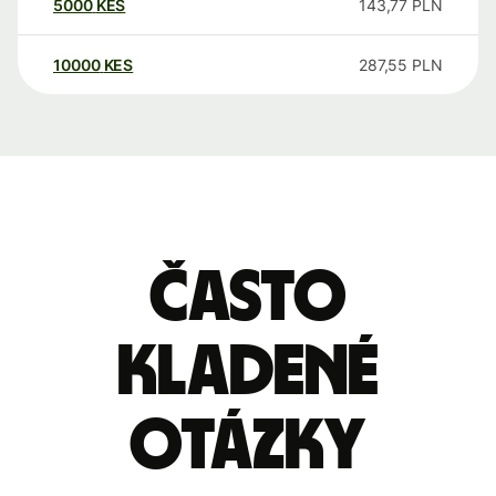
5000
KES
143,77
PLN
10000
KES
287,55
PLN
Často
kladené
otázky