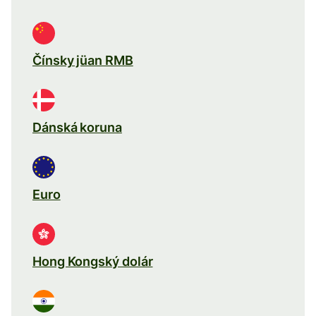
Čínsky jüan RMB
Dánská koruna
Euro
Hong Kongský dolár