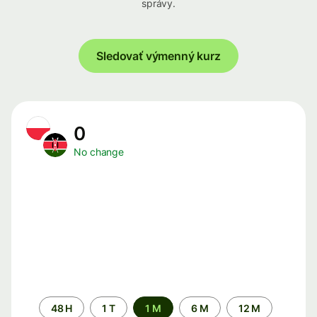
správy.
Sledovať výmenný kurz
0
No change
Time
48 H
1 T
1 M
6 M
12 M
period