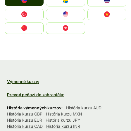
Slovensko
Ruoŧŧa
ไทย
Türkiye
United States
Vietnam
中国
中國香港特別行政區
Výmenné kurzy:
Prevod peňazí do zahraničia:
História výmenných kurzov:
História kurzu AUD
História kurzu GBP
História kurzu MXN
História kurzu EUR
História kurzu JPY
História kurzu CAD
História kurzu INR