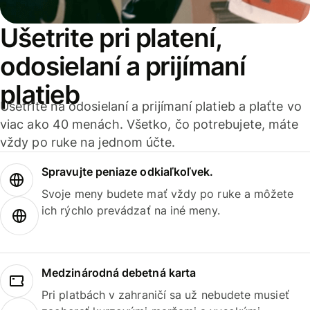
Ušetrite pri platení,
odosielaní a prijímaní
platieb
Ušetrite na odosielaní a prijímaní platieb a plaťte vo
viac ako 40 menách. Všetko, čo potrebujete, máte
vždy po ruke na jednom účte.
Spravujte peniaze odkiaľkoľvek.
Svoje meny budete mať vždy po ruke a môžete
ich rýchlo prevádzať na iné meny.
Medzinárodná debetná karta
Pri platbách v zahraničí sa už nebudete musieť