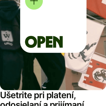
Ušetrite pri platení,
odosielaní a prijímaní