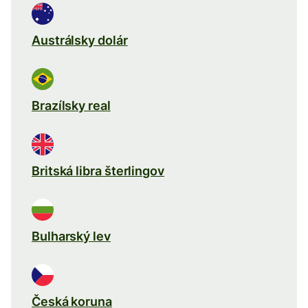
Austrálsky dolár
Brazílsky real
Britská libra šterlingov
Bulharský lev
Česká koruna