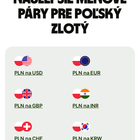
páry pre Poľský
zlotý
PLN na USD
PLN na EUR
PLN na GBP
PLN na INR
PLN na CHF
PLN na KRW