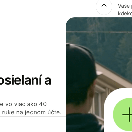
Vaše
kdeko
osielaní a
ťte vo viac ako 40
 ruke na jednom účte.