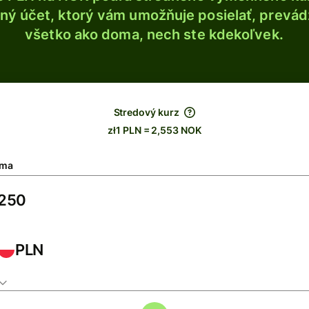
ý účet, ktorý vám umožňuje posielať, prevádza
všetko ako doma, nech ste kdekoľvek.
Stredový kurz
zł1 PLN = 2,553 NOK
ma
PLN