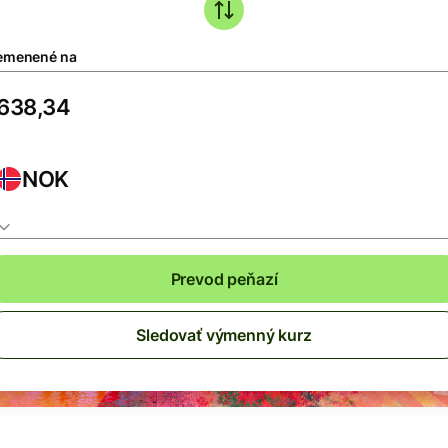
emenené na
NOK
Prevod peňazí
Sledovať výmenný kurz