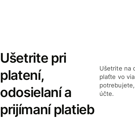
Ušetrite pri
Ušetrite na o
platení,
plaťte vo v
potrebujete
odosielaní a
účte.
prijímaní platieb