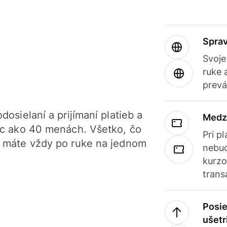
Sprav
Svoje
ruke 
prevá
dosielaní a prijímaní platieb a
Medz
iac ako 40 menách. Všetko, čo
Pri p
, máte vždy po ruke na jednom
nebud
kurzo
trans
Posie
ušetr