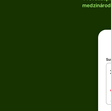
medzinárodn
Su