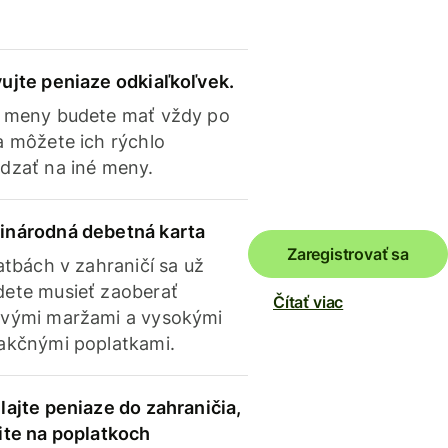
ujte peniaze odkiaľkoľvek.
 meny budete mať vždy po
a môžete ich rýchlo
dzať na iné meny.
inárodná debetná karta
Zaregistrovať sa
latbách v zahraničí sa už
ete musieť zaoberať
Čítať viac
vými maržami a vysokými
akčnými poplatkami.
lajte peniaze do zahraničia,
ite na poplatkoch