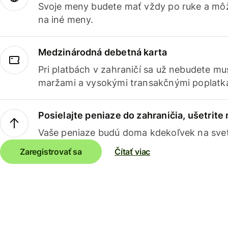
Svoje meny budete mať vždy po ruke a môž
na iné meny.
Medzinárodná debetná karta
Pri platbách v zahraničí sa už nebudete m
maržami a vysokými transakčnými poplatk
Posielajte peniaze do zahraničia, ušetrite
Vaše peniaze budú doma kdekoľvek na sve
Zaregistrovať sa
Čítať viac