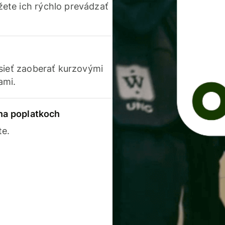
ete ich rýchlo prevádzať
usieť zaoberať kurzovými
ami.
 na poplatkoch
te.