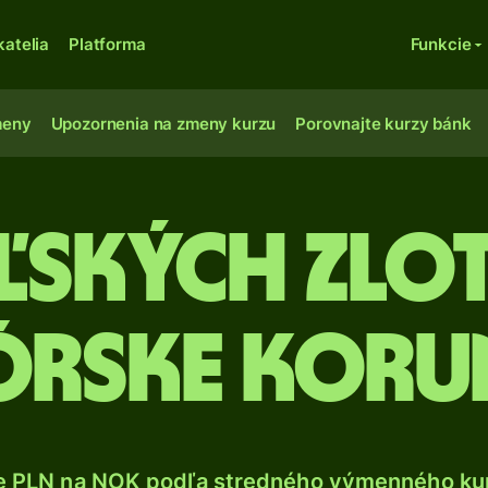
katelia
Platforma
Funkcie
meny
Upozornenia na zmeny kurzu
Porovnajte kurzy bánk
ľských zlo
órske koru
e PLN na NOK podľa stredného výmenného kur