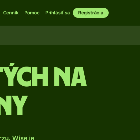
Cenník
Pomoc
Prihlásiť sa
Registrácia
tých na
ny
zu. Wise je