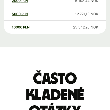
2000
PLN
5 108,44
NOK
5000
PLN
12 771,10
NOK
10000
PLN
25 542,20
NOK
Často
kladené