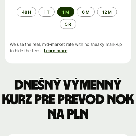
Time
48 H
1 T
1 M
6 M
12 M
period
5 R
We use the real, mid-market rate with no sneaky mark-up
to hide the fees.
Learn more
Dnešný výmenný
kurz pre prevod NOK
na PLN