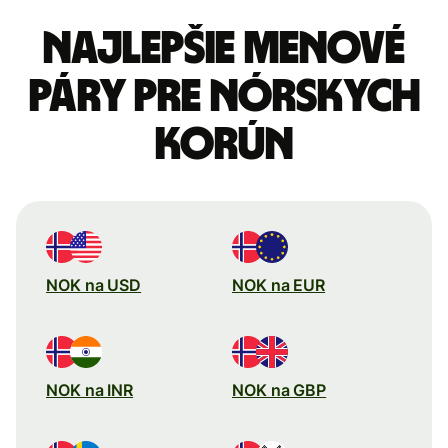
Najlepšie menové
páry pre Nórskych
korún
NOK na USD
NOK na EUR
NOK na INR
NOK na GBP