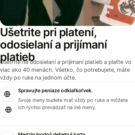
Ušetrite pri platení,
odosielaní a prijímaní
platieb
Ušetrite na odosielaní a prijímaní platieb a plaťte vo
viac ako 40 menách. Všetko, čo potrebujete, máte
vždy po ruke na jednom účte.
Spravujte peniaze odkiaľkoľvek.
Svoje meny budete mať vždy po ruke a môžete
ich rýchlo prevádzať na iné meny.
Medzinárodná debetná karta