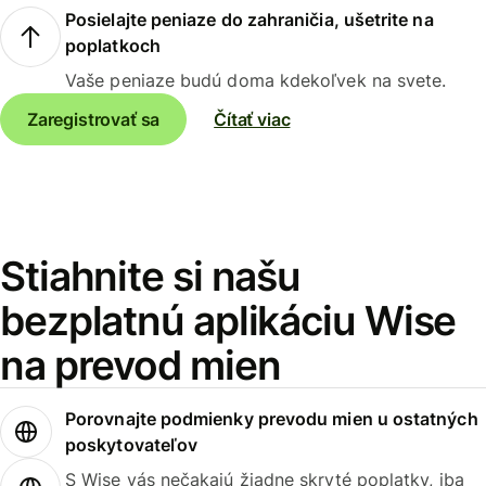
Posielajte peniaze do zahraničia, ušetrite na
poplatkoch
Vaše peniaze budú doma kdekoľvek na svete.
Zaregistrovať sa
Čítať viac
Stiahnite si našu
bezplatnú aplikáciu Wise
na prevod mien
Porovnajte podmienky prevodu mien u ostatných
poskytovateľov
S Wise vás nečakajú žiadne skryté poplatky, iba