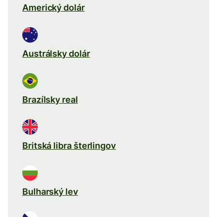
Americký dolár
Austrálsky dolár
Brazílsky real
Britská libra šterlingov
Bulharský lev