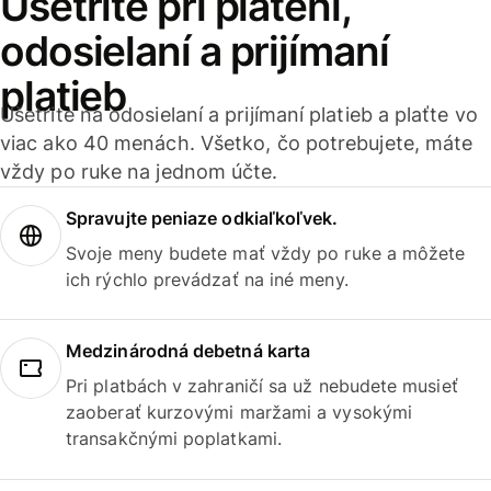
Ušetrite pri platení,
odosielaní a prijímaní
platieb
Ušetrite na odosielaní a prijímaní platieb a plaťte vo
viac ako 40 menách. Všetko, čo potrebujete, máte
vždy po ruke na jednom účte.
Spravujte peniaze odkiaľkoľvek.
Svoje meny budete mať vždy po ruke a môžete
ich rýchlo prevádzať na iné meny.
Medzinárodná debetná karta
Pri platbách v zahraničí sa už nebudete musieť
zaoberať kurzovými maržami a vysokými
transakčnými poplatkami.