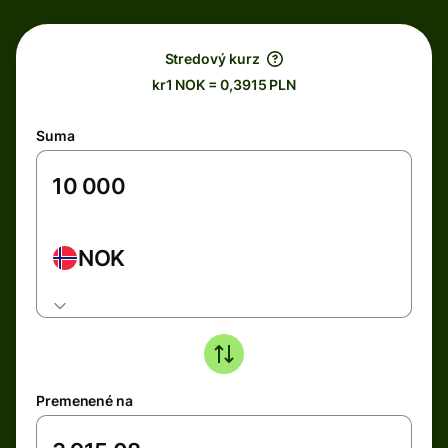
Stredový kurz
kr1 NOK = 0,3915 PLN
Suma
NOK
Premenené na