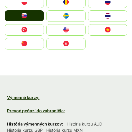
Polska
România
Россия
Slovensko
Ruoŧŧa
ไทย
Türkiye
United States
Vietnam
中国
中國香港特別行政區
Výmenné kurzy:
Prevod peňazí do zahraničia:
História výmenných kurzov:
História kurzu AUD
História kurzu GBP
História kurzu MXN