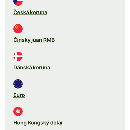
Česká koruna
Čínsky jüan RMB
Dánská koruna
Euro
Hong Kongský dolár