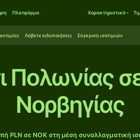
ηση
Πλατφόρμα
Χαρακτηριστικά
Τι
ισοτιμίες
Λάβετε ειδοποιήσεις
Σύγκριση ισοτιμιών
ι Πολωνίας σ
Νορβηγίας
πή PLN σε NOK στη μέση συναλλαγματική ισο