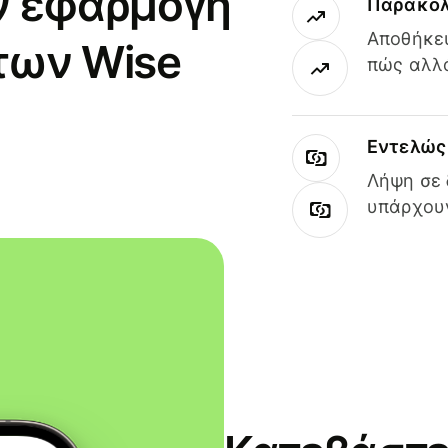
ν εφαρμογή
Παρακολ
Αποθήκευ
των Wise
πώς αλλά
Εντελώς 
Λήψη σε 
υπάρχουν