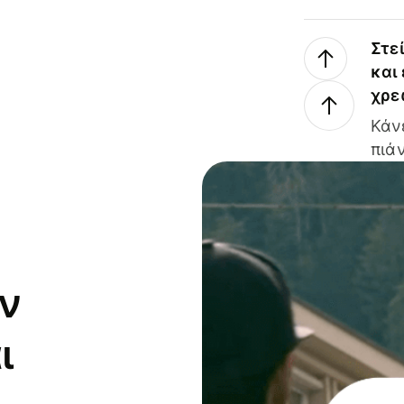
Στε
και
χρε
Κάν
πιάν
ν
ι