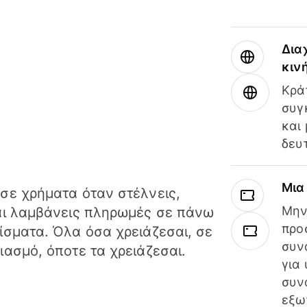
Δια
κιν
Κρά
συγ
και
δευ
Μια
σε χρήματα όταν στέλνεις,
Μην
αι λαμβάνεις πληρωμές σε πάνω
προ
ίσματα. Όλα όσα χρειάζεσαι, σε
συν
ιασμό, όποτε τα χρειάζεσαι.
για
συν
εξω