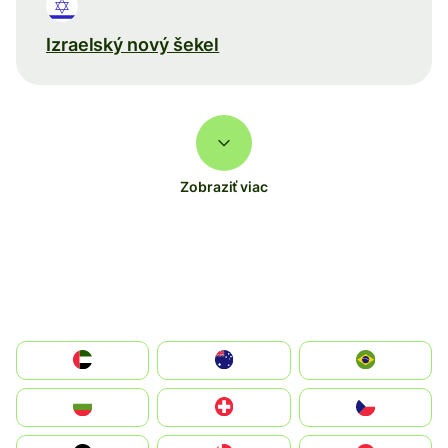
Izraelský nový šekel
Zobraziť viac
الإمارات العربية المتحدة
Australia
Brazil
България
Switzerland
Czechia