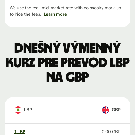
We use the real, mid-market rate with no sneaky mark-up
to hide the fees.
Learn more
Dnešný výmenný
kurz pre prevod LBP
na GBP
LBP
GBP
1
LBP
0,00
GBP