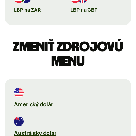
LBP na ZAR
LBP na GBP
Zmeniť zdrojovú
menu
Americký dolár
Austrálsky dolár