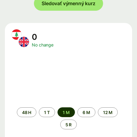
Sledovať výmenný kurz
0
No change
Time
48 H
1 T
1 M
6 M
12 M
period
5 R