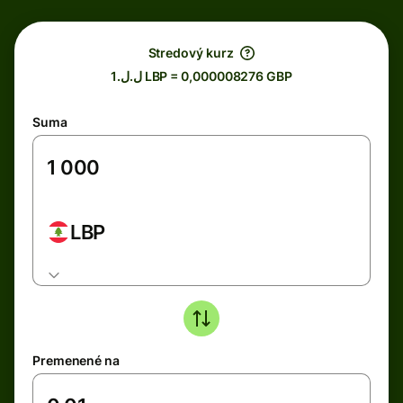
Stredový kurz
ل.ل.1 LBP = 0,000008276 GBP
Suma
LBP
Premenené na