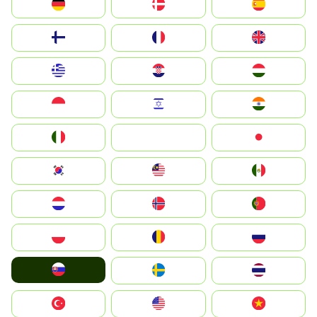
Deutschland
Denmark
España
Suomi
France
United Kingdom
Greece
Hrvatska
Magyarország
Indonesia
Israel
India
Italia
JA
Japan
South Korea
Malay
Mexico
Nederland
Norge
Portugal
Polska
România
Россия
Slovensko
Ruoŧŧa
ไทย
Türkiye
United States
Vietnam