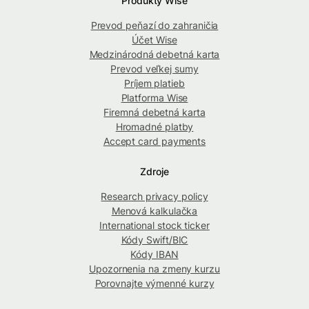
Produkty Wise
Prevod peňazí do zahraničia
Účet Wise
Medzinárodná debetná karta
Prevod veľkej sumy
Príjem platieb
Platforma Wise
Firemná debetná karta
Hromadné platby
Accept card payments
Zdroje
Research privacy policy
Menová kalkulačka
International stock ticker
Kódy Swift/BIC
Kódy IBAN
Upozornenia na zmeny kurzu
Porovnajte výmenné kurzy