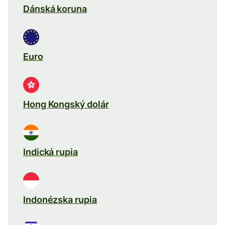
Dánská koruna
Euro
Hong Kongský dolár
Indická rupia
Indonézska rupia