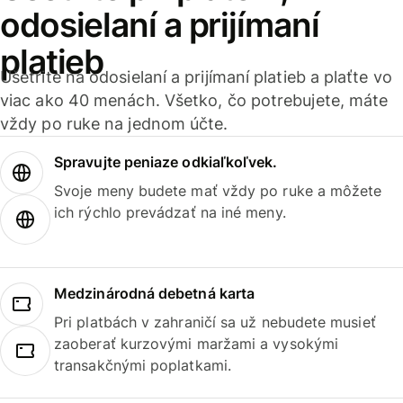
odosielaní a prijímaní
platieb
Ušetrite na odosielaní a prijímaní platieb a plaťte vo
viac ako 40 menách. Všetko, čo potrebujete, máte
vždy po ruke na jednom účte.
Spravujte peniaze odkiaľkoľvek.
Svoje meny budete mať vždy po ruke a môžete
ich rýchlo prevádzať na iné meny.
Medzinárodná debetná karta
Pri platbách v zahraničí sa už nebudete musieť
zaoberať kurzovými maržami a vysokými
transakčnými poplatkami.