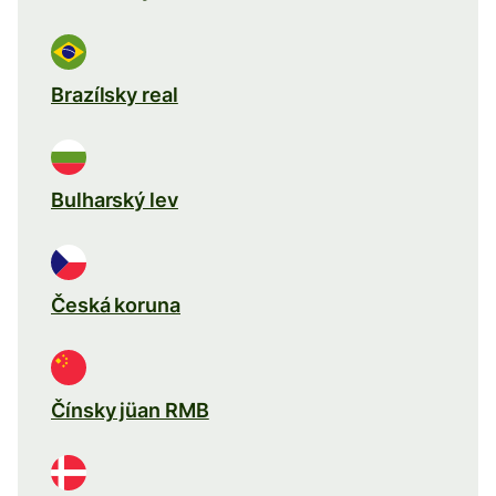
Brazílsky real
Bulharský lev
Česká koruna
Čínsky jüan RMB