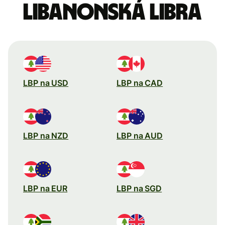
Libanonská libra
LBP na USD
LBP na CAD
LBP na NZD
LBP na AUD
LBP na EUR
LBP na SGD