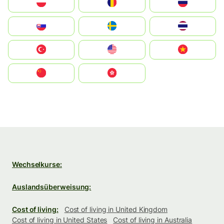
Polska
România
Россия
Slovensko
Ruoŧŧa
ไทย
Türkiye
United States
Vietnam
中国
中國香港特別行政區
Wechselkurse:
Auslandsüberweisung:
Cost of living:
Cost of living in United Kingdom
Cost of living in United States
Cost of living in Australia