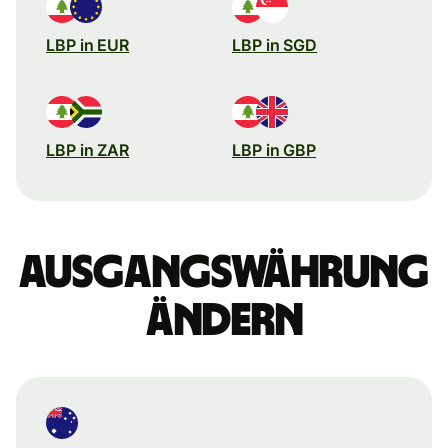
LBP in EUR
LBP in SGD
LBP in ZAR
LBP in GBP
Ausgangswährung
ändern