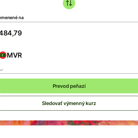
emenené na
MVR
Prevod peňazí
Sledovať výmenný kurz