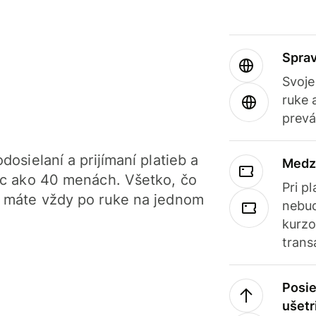
Sprav
Svoje
ruke 
prevá
dosielaní a prijímaní platieb a
Medz
iac ako 40 menách. Všetko, čo
Pri p
, máte vždy po ruke na jednom
nebud
kurzo
trans
Posie
ušetr