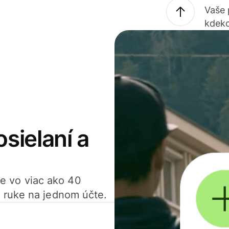
Vaše
kdeko
osielaní a
ťte vo viac ako 40
 ruke na jednom účte.