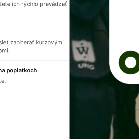
ete ich rýchlo prevádzať
usieť zaoberať kurzovými
ami.
 na poplatkoch
te.