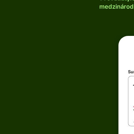
medzinárodn
Su