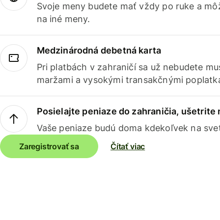
Svoje meny budete mať vždy po ruke a môž
na iné meny.
Medzinárodná debetná karta
Pri platbách v zahraničí sa už nebudete m
maržami a vysokými transakčnými poplatk
Posielajte peniaze do zahraničia, ušetrite
Vaše peniaze budú doma kdekoľvek na sve
Zaregistrovať sa
Čítať viac