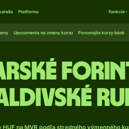
katelia
Platforma
Funkcie
meny
Upozornenia na zmeny kurzu
Porovnajte kurzy bánk
rské forin
ldivské ru
e HUF na MVR podľa stredného výmenného kur