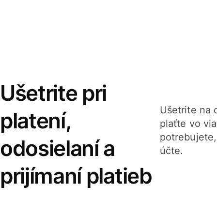
Ušetrite pri
Ušetrite na o
platení,
plaťte vo v
potrebujete
odosielaní a
účte.
prijímaní platieb