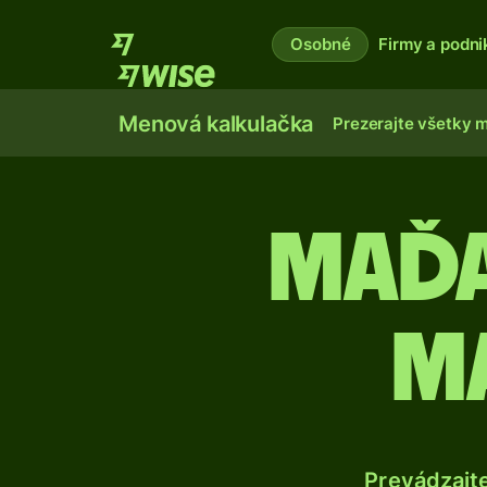
Osobné
Firmy a podni
Menová kalkulačka
Prezerajte všetky 
Maďa
ma
Prevádzajt