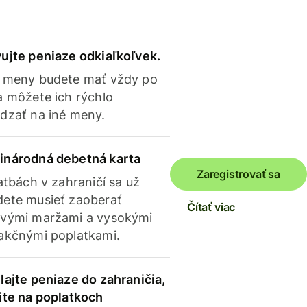
ujte peniaze odkiaľkoľvek.
 meny budete mať vždy po
a môžete ich rýchlo
dzať na iné meny.
inárodná debetná karta
Zaregistrovať sa
latbách v zahraničí sa už
ete musieť zaoberať
Čítať viac
vými maržami a vysokými
akčnými poplatkami.
lajte peniaze do zahraničia,
ite na poplatkoch