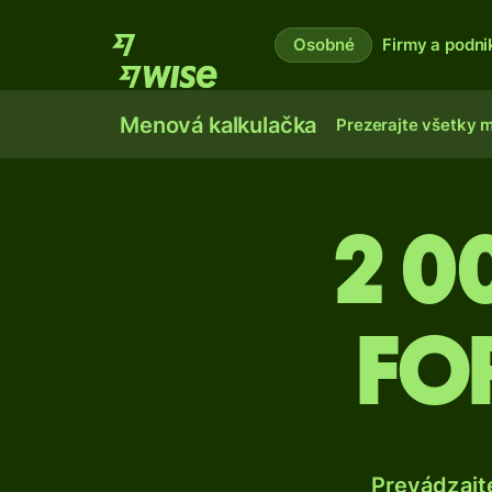
Osobné
Firmy a podni
Menová kalkulačka
Prezerajte všetky 
2 0
fo
Prevádzajt