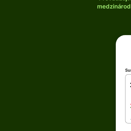
medzinárodn
Su