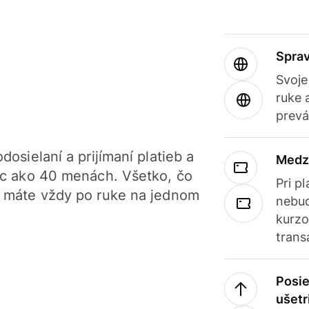
Sprav
Svoje
ruke 
prevá
dosielaní a prijímaní platieb a
Medz
iac ako 40 menách. Všetko, čo
Pri p
, máte vždy po ruke na jednom
nebud
kurzo
trans
Posie
ušetr