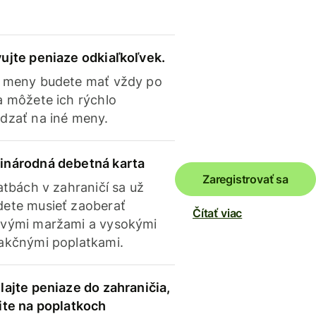
ujte peniaze odkiaľkoľvek.
 meny budete mať vždy po
a môžete ich rýchlo
dzať na iné meny.
inárodná debetná karta
Zaregistrovať sa
latbách v zahraničí sa už
ete musieť zaoberať
Čítať viac
vými maržami a vysokými
akčnými poplatkami.
lajte peniaze do zahraničia,
ite na poplatkoch