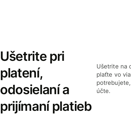
Ušetrite pri
Ušetrite na o
platení,
plaťte vo v
potrebujete
odosielaní a
účte.
prijímaní platieb