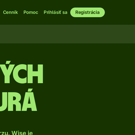
Cenník
Pomoc
Prihlásiť sa
Registrácia
kých
urá
zu. Wise je