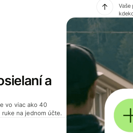
Vaše
kdeko
osielaní a
ťte vo viac ako 40
 ruke na jednom účte.