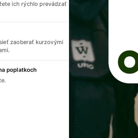
ete ich rýchlo prevádzať
usieť zaoberať kurzovými
ami.
 na poplatkoch
te.