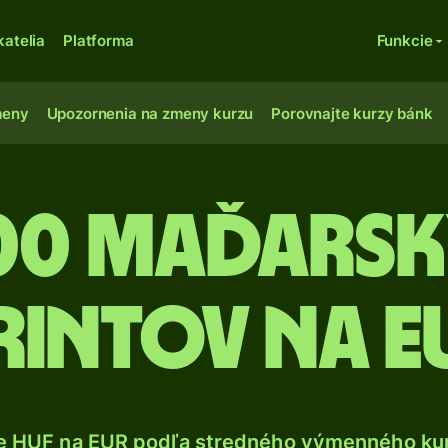
katelia
Platforma
Funkcie
meny
Upozornenia na zmeny kurzu
Porovnajte kurzy bánk
00 Maďars
rintov na e
e HUF na EUR podľa stredného výmenného kur