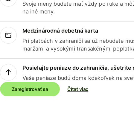
Svoje meny budete mať vždy po ruke a môž
na iné meny.
Medzinárodná debetná karta
Pri platbách v zahraničí sa už nebudete m
maržami a vysokými transakčnými poplatk
Posielajte peniaze do zahraničia, ušetrite
Vaše peniaze budú doma kdekoľvek na sve
Zaregistrovať sa
Čítať viac