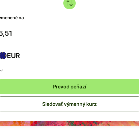
emenené na
EUR
Prevod peňazí
Sledovať výmenný kurz