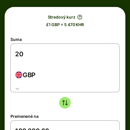
Stredový kurz
£1 GBP = 5 470 KHR
Suma
GBP
Premenené na