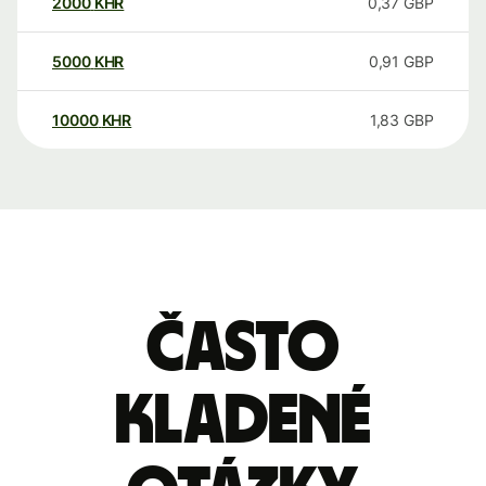
2000
KHR
0,37
GBP
5000
KHR
0,91
GBP
10000
KHR
1,83
GBP
Často
kladené