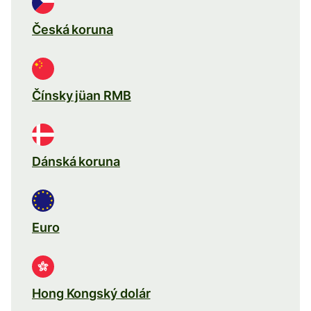
Česká koruna
Čínsky jüan RMB
Dánská koruna
Euro
Hong Kongský dolár