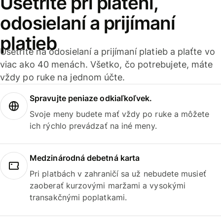
Ušetrite pri platení,
odosielaní a prijímaní
platieb
Ušetrite na odosielaní a prijímaní platieb a plaťte vo
viac ako 40 menách. Všetko, čo potrebujete, máte
vždy po ruke na jednom účte.
Spravujte peniaze odkiaľkoľvek.
Svoje meny budete mať vždy po ruke a môžete
ich rýchlo prevádzať na iné meny.
Medzinárodná debetná karta
Pri platbách v zahraničí sa už nebudete musieť
zaoberať kurzovými maržami a vysokými
transakčnými poplatkami.