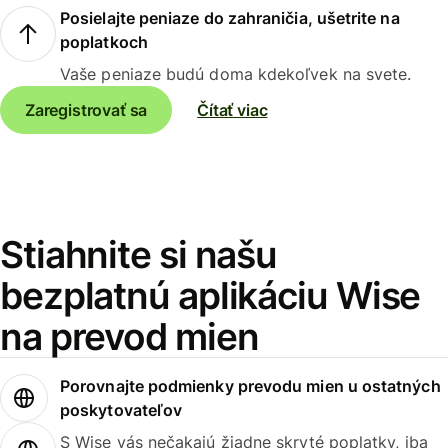
Posielajte peniaze do zahraničia, ušetrite na
poplatkoch
Vaše peniaze budú doma kdekoľvek na svete.
Zaregistrovať sa
Čítať viac
Stiahnite si našu
bezplatnú aplikáciu Wise
na prevod mien
Porovnajte podmienky prevodu mien u ostatných
poskytovateľov
S Wise vás nečakajú žiadne skryté poplatky, iba