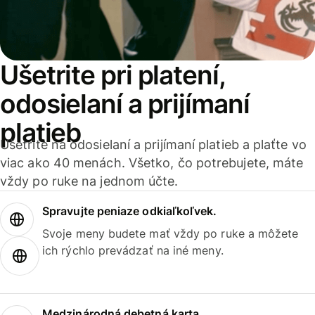
Ušetrite pri platení,
odosielaní a prijímaní
platieb
Ušetrite na odosielaní a prijímaní platieb a plaťte vo
viac ako 40 menách. Všetko, čo potrebujete, máte
vždy po ruke na jednom účte.
Spravujte peniaze odkiaľkoľvek.
Svoje meny budete mať vždy po ruke a môžete
ich rýchlo prevádzať na iné meny.
Medzinárodná debetná karta