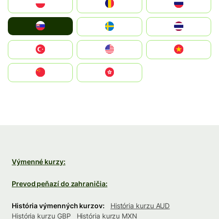
Polska
România
Россия
Slovensko
Ruoŧŧa
ไทย
Türkiye
United States
Vietnam
中国
中國香港特別行政區
Výmenné kurzy:
Prevod peňazí do zahraničia:
História výmenných kurzov:
História kurzu AUD
História kurzu GBP
História kurzu MXN