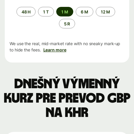
Time
48 H
1 T
1 M
6 M
12 M
period
5 R
We use the real, mid-market rate with no sneaky mark-up
to hide the fees.
Learn more
Dnešný výmenný
kurz pre prevod GBP
na KHR