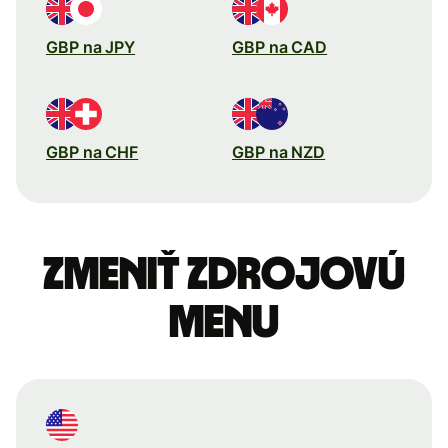
GBP na JPY
GBP na CAD
GBP na CHF
GBP na NZD
Zmeniť zdrojovú
menu