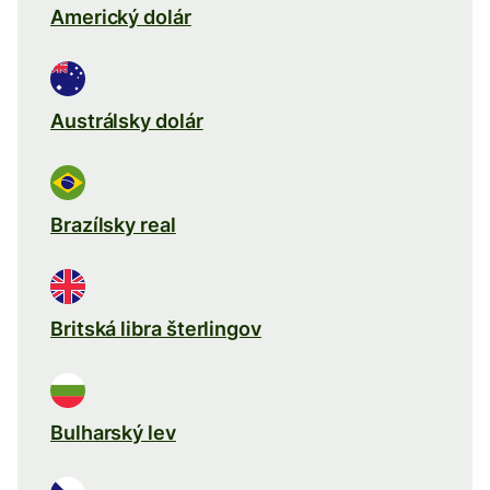
Americký dolár
Austrálsky dolár
Brazílsky real
Britská libra šterlingov
Bulharský lev