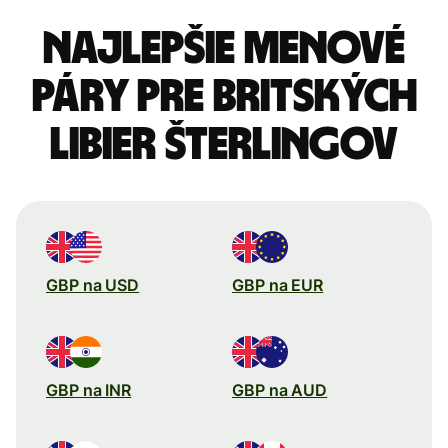
Najlepšie menové
páry pre Britských
libier šterlingov
GBP na USD
GBP na EUR
GBP na INR
GBP na AUD