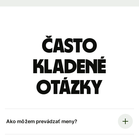
Často
kladené
otázky
Ako môžem prevádzať meny?