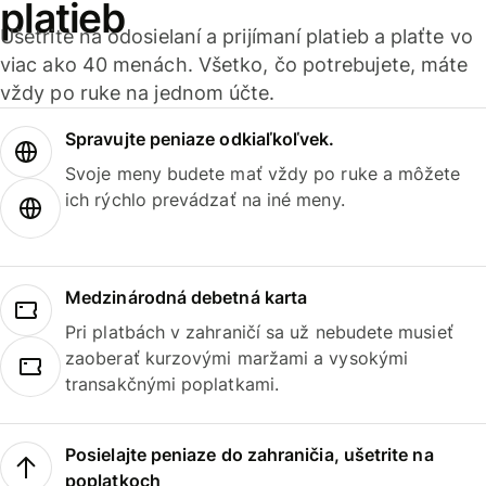
platieb
Ušetrite na odosielaní a prijímaní platieb a plaťte vo
viac ako 40 menách. Všetko, čo potrebujete, máte
vždy po ruke na jednom účte.
Spravujte peniaze odkiaľkoľvek.
Svoje meny budete mať vždy po ruke a môžete
ich rýchlo prevádzať na iné meny.
Medzinárodná debetná karta
Pri platbách v zahraničí sa už nebudete musieť
zaoberať kurzovými maržami a vysokými
transakčnými poplatkami.
Posielajte peniaze do zahraničia, ušetrite na
poplatkoch