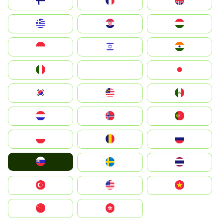
Suomi
France
United Kingdom
Greece
Hrvatska
Magyarország
Indonesia
Israel
India
Italia
JA
Japan
South Korea
Malay
Mexico
Nederland
Norge
Portugal
Polska
România
Россия
Slovensko
Ruoŧŧa
ไทย
Türkiye
United States
Vietnam
中国
中國香港特別行政區