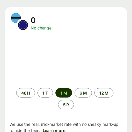
0
No change
Time
48 H
1 T
1 M
6 M
12 M
period
5 R
We use the real, mid-market rate with no sneaky mark-up
to hide the fees.
Learn more