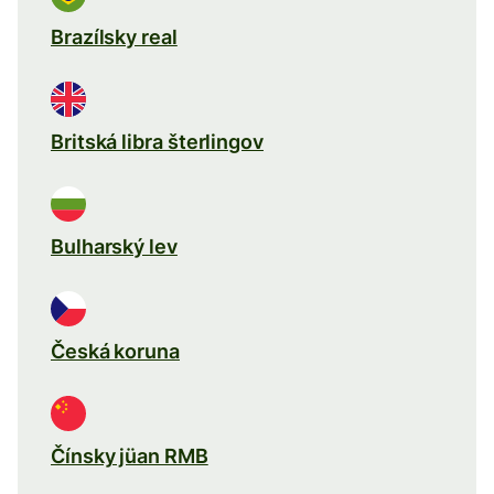
Brazílsky real
Britská libra šterlingov
Bulharský lev
Česká koruna
Čínsky jüan RMB