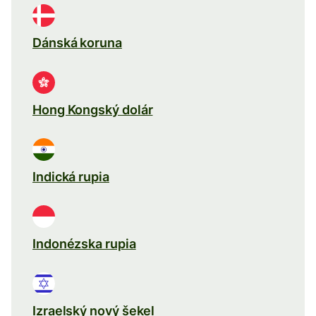
Dánská koruna
Hong Kongský dolár
Indická rupia
Indonézska rupia
Izraelský nový šekel