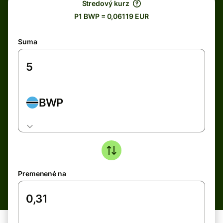
Stredový kurz
P1 BWP = 0,06119 EUR
Suma
BWP
Premenené na