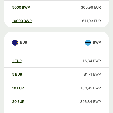
5000
BWP
305,96
EUR
10000
BWP
611,93
EUR
EUR
BWP
1
EUR
16,34
BWP
5
EUR
81,71
BWP
10
EUR
163,42
BWP
20
EUR
326,84
BWP