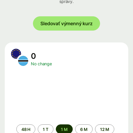
správy.
Sledovať výmenný kurz
0
No change
Time
48 H
1 T
1 M
6 M
12 M
period