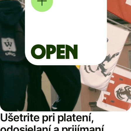
Ušetrite pri platení,
odosielaní a prijímaní