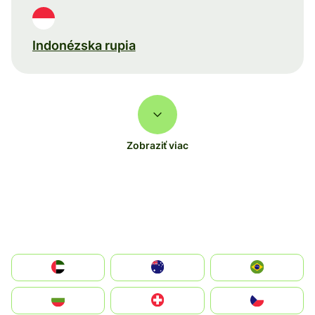
Indonézska rupia
Zobraziť viac
الإمارات العربية المتحدة
Australia
Brazil
България
Switzerland
Czechia