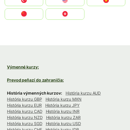
Türkiye
United States
Vietnam
中国
中國香港特別行政區
Výmenné kurzy:
Prevod peňazí do zahraničia:
História výmenných kurzov:
História kurzu AUD
História kurzu GBP
História kurzu MXN
História kurzu EUR
História kurzu JPY
História kurzu CAD
História kurzu INR
História kurzu NZD
História kurzu ZAR
História kurzu SGD
História kurzu USD
História kurzu CHF
História kurzu IDR