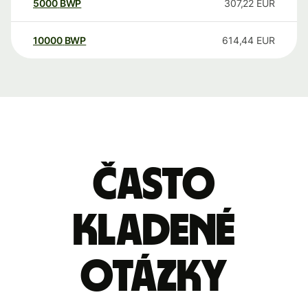
5000
BWP
307,22
EUR
10000
BWP
614,44
EUR
Často
kladené
otázky