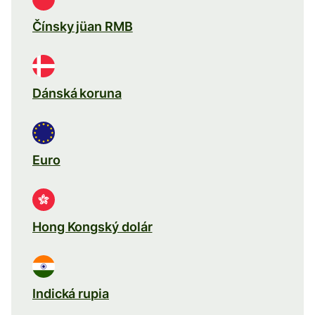
Čínsky jüan RMB
Dánská koruna
Euro
Hong Kongský dolár
Indická rupia