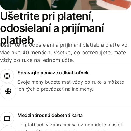
Ušetrite pri platení,
odosielaní a prijímaní
platieb
Ušetrite na odosielaní a prijímaní platieb a plaťte vo
viac ako 40 menách. Všetko, čo potrebujete, máte
vždy po ruke na jednom účte.
Spravujte peniaze odkiaľkoľvek.
Svoje meny budete mať vždy po ruke a môžete
ich rýchlo prevádzať na iné meny.
Medzinárodná debetná karta
Pri platbách v zahraničí sa už nebudete musieť