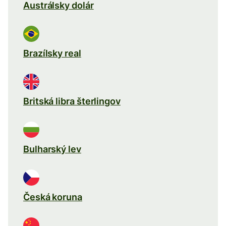
Austrálsky dolár
Brazílsky real
Britská libra šterlingov
Bulharský lev
Česká koruna