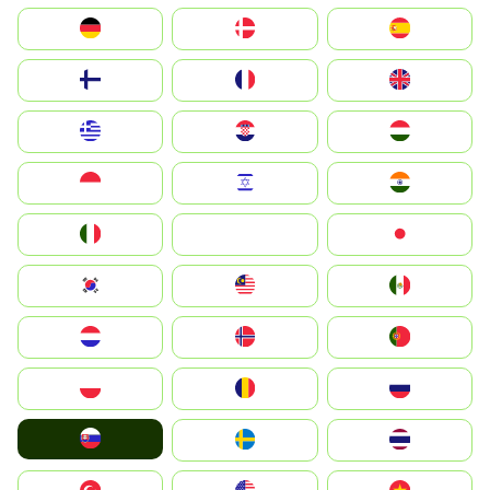
Deutschland
Denmark
España
Suomi
France
United Kingdom
Greece
Hrvatska
Magyarország
Indonesia
Israel
India
Italia
JA
Japan
South Korea
Malay
Mexico
Nederland
Norge
Portugal
Polska
România
Россия
Slovensko
Ruoŧŧa
ไทย