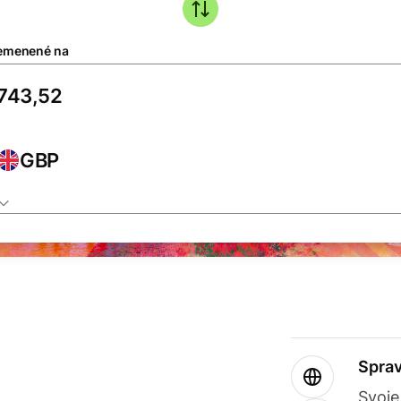
emenené na
GBP
Sprav
Svoje