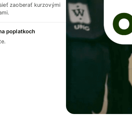
usieť zaoberať kurzovými
ami.
 na poplatkoch
te.