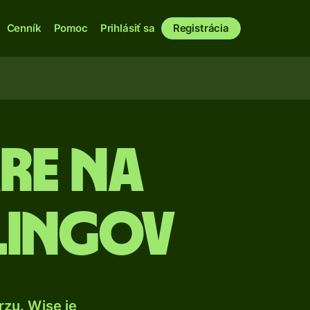
Cenník
Pomoc
Prihlásiť sa
Registrácia
re na
rlingov
zu. Wise je