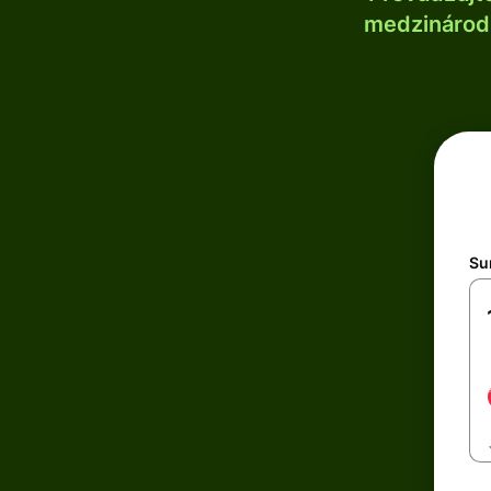
medzinárodn
Su