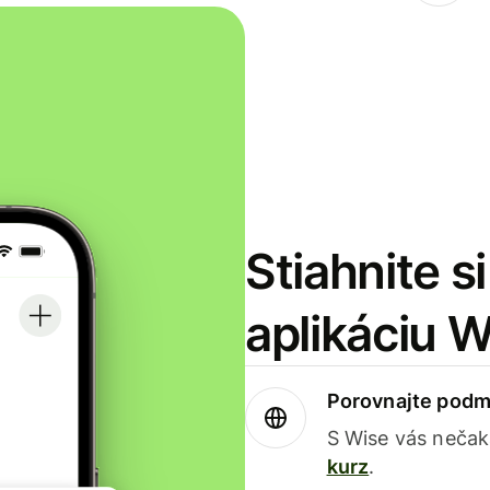
Stiahnite s
aplikáciu 
Porovnajte podm
S Wise vás nečak
kurz
.