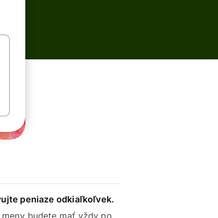
ujte peniaze odkiaľkoľvek.
 meny budete mať vždy po