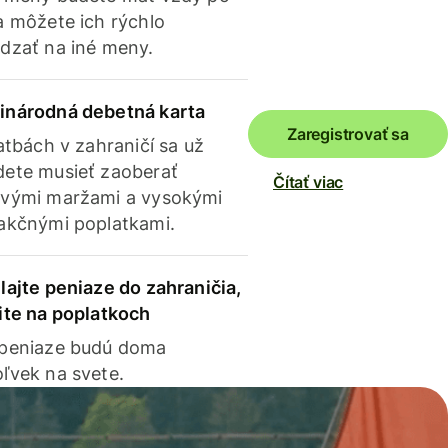
a môžete ich rýchlo
dzať na iné meny.
inárodná debetná karta
Zaregistrovať sa
latbách v zahraničí sa už
ete musieť zaoberať
Čítať viac
vými maržami a vysokými
akčnými poplatkami.
lajte peniaze do zahraničia,
ite na poplatkoch
 peniaze budú doma
ľvek na svete.