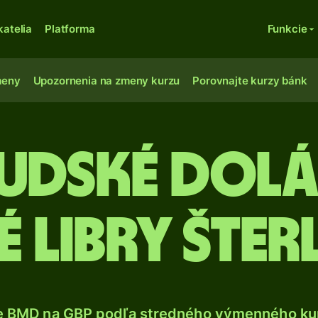
katelia
Platforma
Funkcie
meny
Upozornenia na zmeny kurzu
Porovnajte kurzy bánk
udské dolá
é libry šte
e BMD na GBP podľa stredného výmenného kur