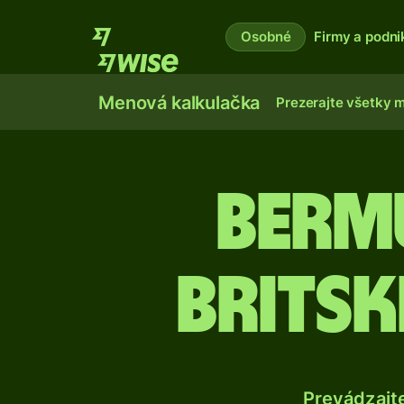
Osobné
Firmy a podni
Menová kalkulačka
Prezerajte všetky 
Berm
britsk
Prevádzajt