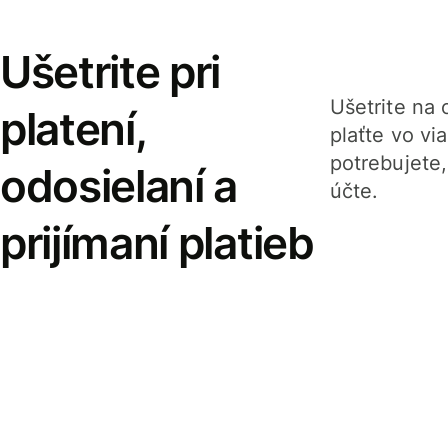
Ušetrite pri
Ušetrite na o
platení,
plaťte vo v
potrebujete
odosielaní a
účte.
prijímaní platieb