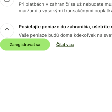
Pri platbách v zahraničí sa už nebudete m
maržami a vysokými transakčnými poplatk
Posielajte peniaze do zahraničia, ušetrite
Vaše peniaze budú doma kdekoľvek na sve
Zaregistrovať sa
Čítať viac