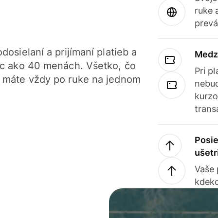
ruke 
prevá
dosielaní a prijímaní platieb a
Medz
iac ako 40 menách. Všetko, čo
Pri p
, máte vždy po ruke na jednom
nebud
kurzo
trans
Posie
ušetr
Vaše
kdeko