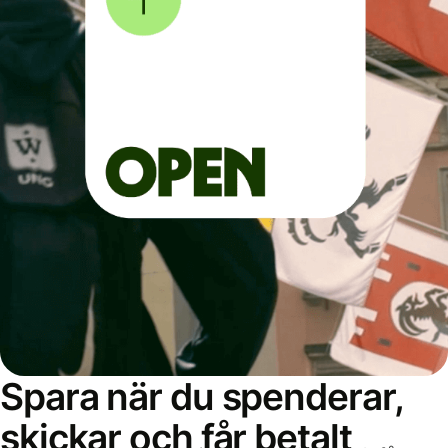
Spara när du spenderar,
skickar och får betalt