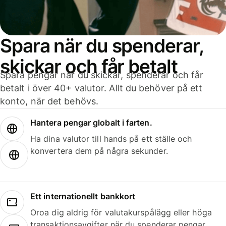
Spara när du spenderar,
skickar och får betalt
Spara pengar när du skickar, spenderar och får
betalt i över 40+ valutor. Allt du behöver på ett
konto, när det behövs.
Hantera pengar globalt i farten.
Ha dina valutor till hands på ett ställe och
konvertera dem på några sekunder.
Ett internationellt bankkort
Oroa dig aldrig för valutakurspålägg eller höga
transaktionsavgifter när du spenderar pengar