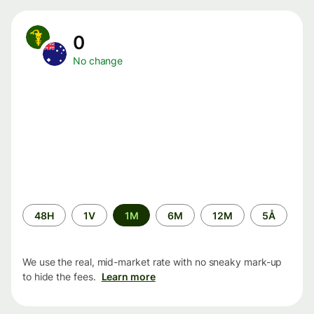
0
No change
Time
48H
1V
1M
6M
12M
5Å
period
We use the real, mid-market rate with no sneaky mark-up
to hide the fees.
Learn more