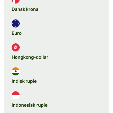
Dansk krona
Euro
Hongkong-dollar
Indisk rupie
Indonesisk rupie