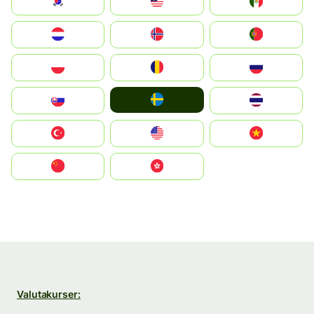
South Korea
Malay
Mexico
Nederland
Norge
Portugal
Polska
România
Россия
Ruoŧŧa
Slovensko
ไทย
Türkiye
United States
Vietnam
中国
中國香港特別行政區
Valutakurser: