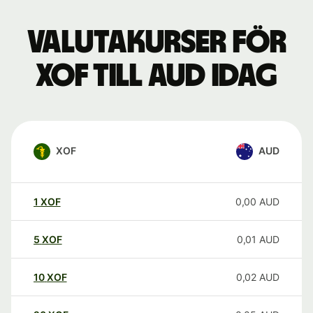
Valutakurser för
XOF till AUD idag
XOF
AUD
1
XOF
0,00
AUD
5
XOF
0,01
AUD
10
XOF
0,02
AUD