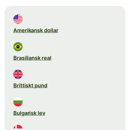
Amerikansk dollar
Brasiliansk real
Brittiskt pund
Bulgarisk lev