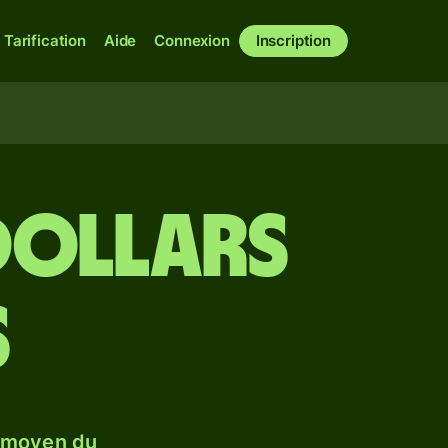
Tarification
Aide
Connexion
Inscription
 dollars
s
e moyen du