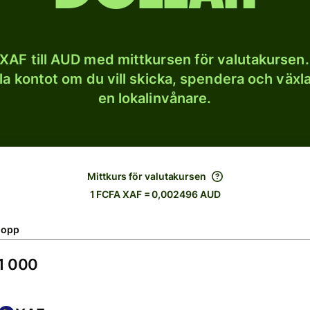
XAF till AUD med mittkursen för valutakursen.
lla kontot om du vill skicka, spendera och väx
en lokalinvånare.
Mittkurs för valutakursen
1 FCFA XAF = 0,002496 AUD
lopp