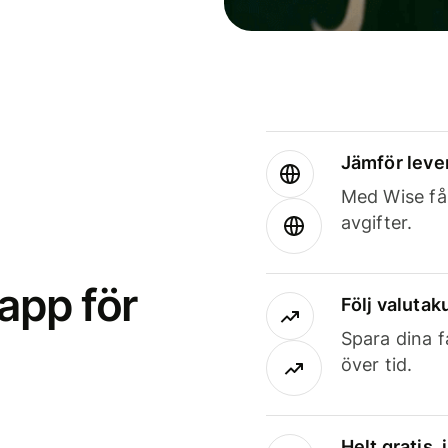
Jämför leve
Med Wise får
avgifter.
app för
Följ valutaku
Spara dina f
över tid.
Helt gratis,