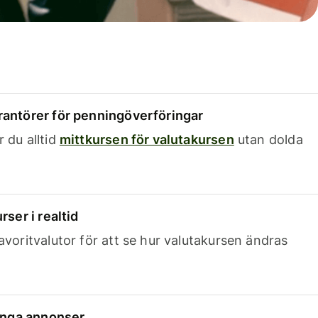
rantörer för penningöverföringar
 du alltid
mittkursen för valutakursen
utan dolda
rser i realtid
avoritvalutor för att se hur valutakursen ändras
 inga annonser