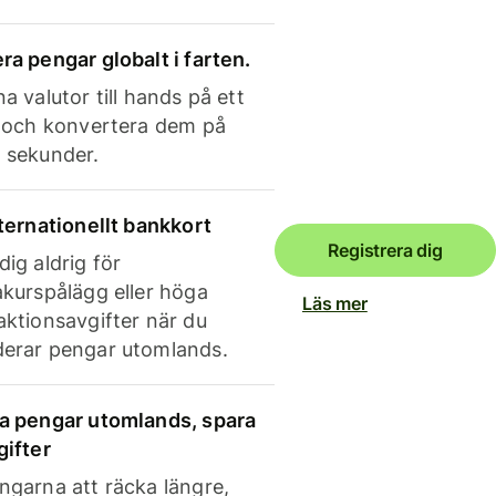
ra pengar globalt i farten.
a valutor till hands på ett
e och konvertera dem på
 sekunder.
nternationellt bankkort
Registrera dig
dig aldrig för
akurspålägg eller höga
Läs mer
aktionsavgifter när du
erar pengar utomlands.
a pengar utomlands, spara
gifter
ngarna att räcka längre,