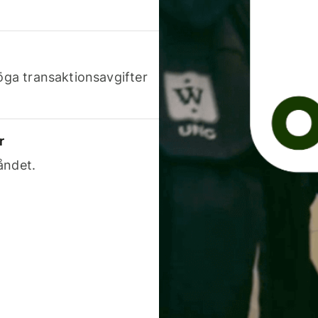
höga transaktionsavgifter
r
åndet.