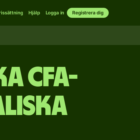
rissättning
Hjälp
Logga in
Registrera dig
a CFA-
aliska