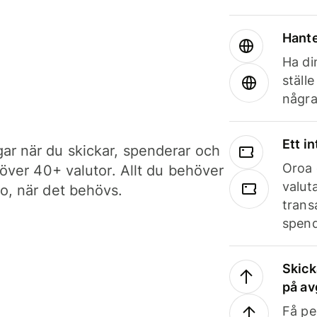
Hante
Ha din
ställ
några
Ett i
ar när du skickar, spenderar och
Oroa 
i över 40+ valutor. Allt du behöver
valut
to, när det behövs.
trans
spend
Skick
på av
Få pe