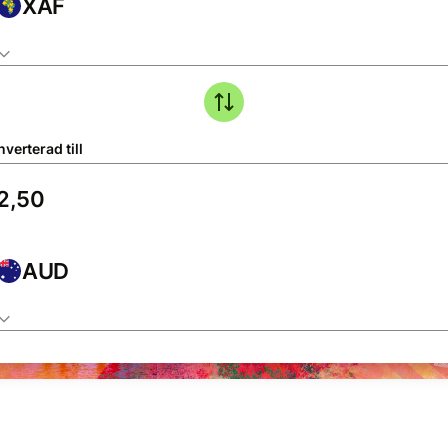
XAF
verterad till
AUD