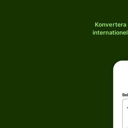
Konvertera 
internatione
Be