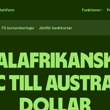
lattform
Funktioner
P
Få kursaviseringar
Jämför bankkurser
alafrikansk
 till austr
dollar