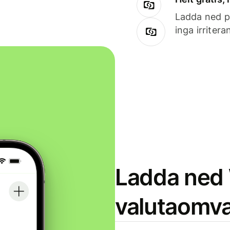
Ladda ned på
inga irriter
Ladda ned 
valutaomva