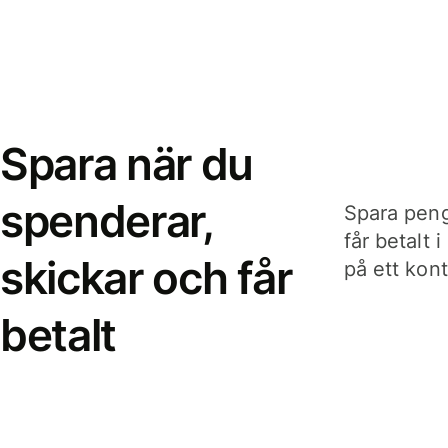
Spara när du
spenderar,
Spara peng
får betalt 
skickar och får
på ett kon
betalt