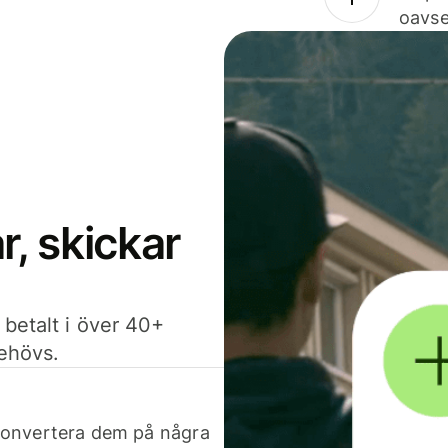
oavse
, skickar
 betalt i över 40+
behövs.
h konvertera dem på några