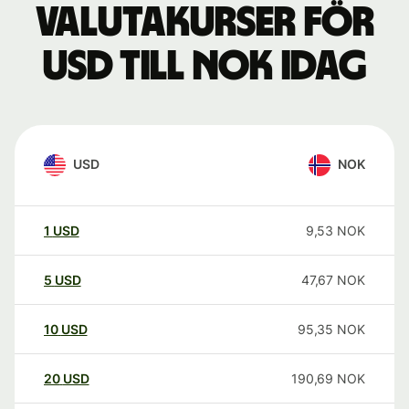
Valutakurser för
USD till NOK idag
USD
NOK
1
USD
9,53
NOK
5
USD
47,67
NOK
10
USD
95,35
NOK
20
USD
190,69
NOK