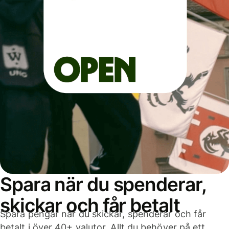
Spara när du spenderar,
skickar och får betalt
Spara pengar när du skickar, spenderar och får
betalt i över 40+ valutor. Allt du behöver på ett