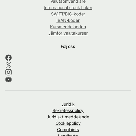
Valutaomvandlare
International stock ticker
SWIFT/BIC-koder
IBAN-koder
Kursmeddelanden
Jämför valutakurser
Följ oss
Juridik
Sekretesspolicy
Juridiskt meddelande
Cookiepolicy
Complaints
Landkarta