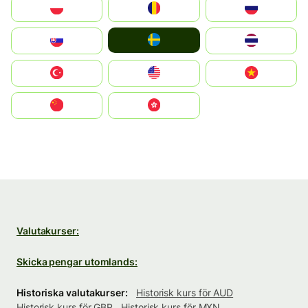
Polska
România
Россия
Ruoŧŧa
Slovensko
ไทย
Türkiye
United States
Vietnam
中国
中國香港特別行政區
Valutakurser:
Skicka pengar utomlands:
Historiska valutakurser:
Historisk kurs för AUD
Historisk kurs för GBP
Historisk kurs för MXN