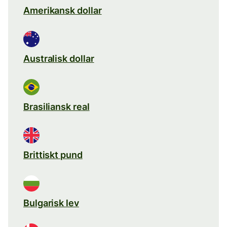
Amerikansk dollar
Australisk dollar
Brasiliansk real
Brittiskt pund
Bulgarisk lev