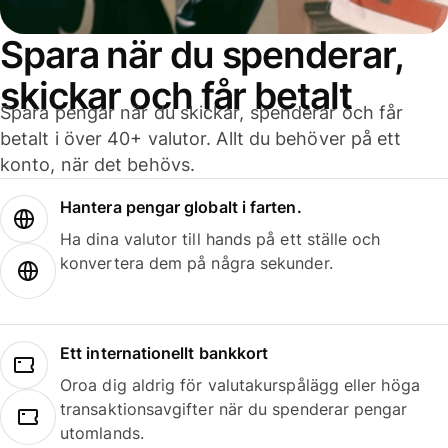
Spara när du spenderar,
skickar och får betalt
Spara pengar när du skickar, spenderar och får
betalt i över 40+ valutor. Allt du behöver på ett
konto, när det behövs.
Hantera pengar globalt i farten.
Ha dina valutor till hands på ett ställe och
konvertera dem på några sekunder.
Ett internationellt bankkort
Oroa dig aldrig för valutakurspålägg eller höga
transaktionsavgifter när du spenderar pengar
utomlands.