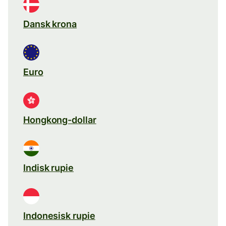
Dansk krona
Euro
Hongkong-dollar
Indisk rupie
Indonesisk rupie