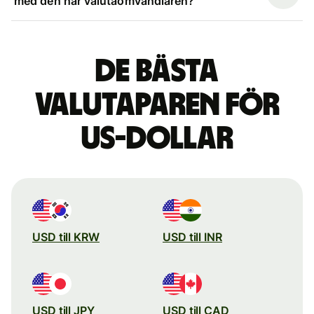
med den här valutaomvandlaren?
De bästa
valutaparen för
US-dollar
USD till KRW
USD till INR
USD till JPY
USD till CAD