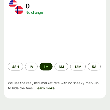
0
No change
Time
48H
1V
1M
6M
12M
5Å
period
We use the real, mid-market rate with no sneaky mark-up
to hide the fees.
Learn more