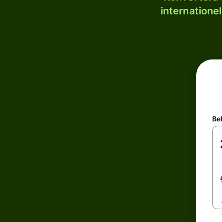
internatione
Be