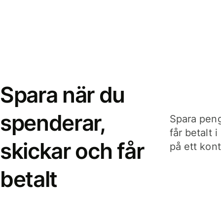
Spara när du
spenderar,
Spara peng
får betalt 
skickar och får
på ett kon
betalt