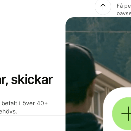
Få pe
oavse
, skickar
 betalt i över 40+
behövs.