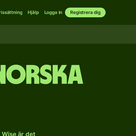
rissättning
Hjälp
Logga in
Registrera dig
 norska
 Wise är det