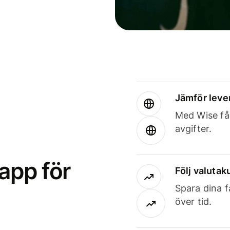
Jämför leve
Med Wise får
avgifter.
app för
Följ valutaku
Spara dina f
över tid.