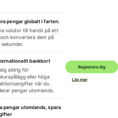
ra pengar globalt i farten.
a valutor till hands på ett
e och konvertera dem på
 sekunder.
nternationellt bankkort
Registrera dig
dig aldrig för
akurspålägg eller höga
Läs mer
aktionsavgifter när du
erar pengar utomlands.
a pengar utomlands, spara
gifter