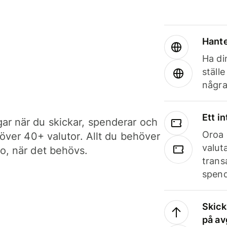
Hante
Ha din
ställ
några
Ett i
ar när du skickar, spenderar och
Oroa 
i över 40+ valutor. Allt du behöver
valut
to, när det behövs.
trans
spend
Skick
på av