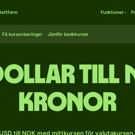
lattform
Funktioner
P
Få kursaviseringar
Jämför bankkurser
dollar till
kronor
USD till NOK med mittkursen för valutakursen.