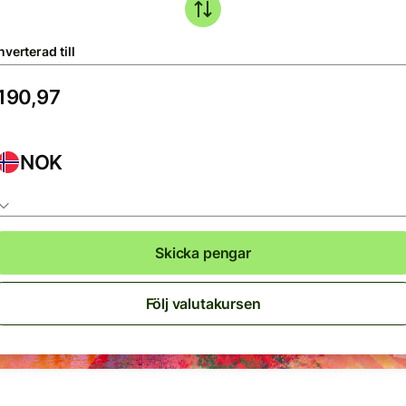
verterad till
NOK
Skicka pengar
Följ valutakursen