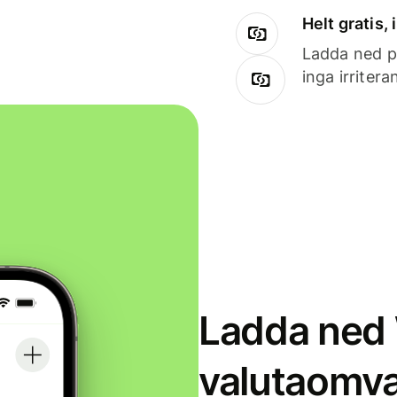
Helt gratis,
Ladda ned på
inga irriter
Ladda ned 
valutaomva