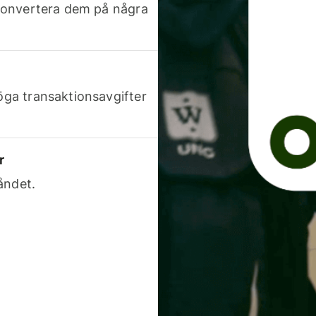
h konvertera dem på några
höga transaktionsavgifter
r
åndet.